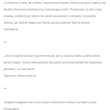
„To bolesna, trudna, ale ambitna i wartościowa książka, której żywy język i piękny styl
idealnie równoważą dramatyczną i wstrząsającą treść. Przekonana, że nikt z taką
empatią, subtelnością i taktem nie potrafi opowiedzieć o cierpieniu i krzywdzie
dziecka, jak właśnie Małgorzata Warda, gorąco polecam Wam tę lekturę”.
Sztukater.pl
***
„Jest to książka budzące ogromne emocje, jest to książka trudna a jednocześnie
bardzo mądra. Jestem pełna podziwu dla autorki za kreacje bohaterów, budowanie
atmosfery i za sam temat”.
Tajemnica, lubimyczytać.pl
***
„Książka wciągnęła mnie w tym samym momencie w którym zaczęłam czytać.
Poruszająca.