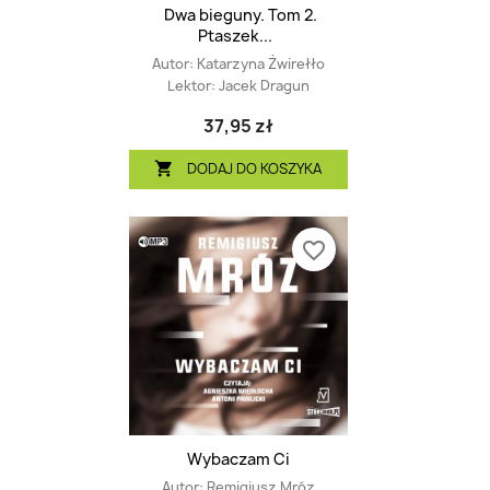
Dwa bieguny. Tom 2.
Ptaszek...
Autor:
Katarzyna Żwirełło
Lektor:
Jacek Dragun
37,95 zł
DODAJ DO KOSZYKA

favorite_border
Wybaczam Ci
Autor:
Remigiusz Mróz