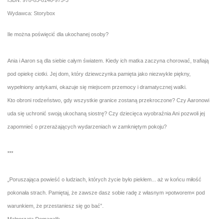
ISBN: 978-83-8146-975-3
Wydawca: Storybox
Ile można poświęcić dla ukochanej osoby?
Ania i Aaron są dla siebie całym światem. Kiedy ich matka zaczyna chorować, trafiają
pod opiekę ciotki. Jej dom, który dziewczynka pamięta jako niezwykle piękny,
wypełniony antykami, okazuje się miejscem przemocy i dramatycznej walki.
Kto obroni rodzeństwo, gdy wszystkie granice zostaną przekroczone? Czy Aaronowi
uda się uchronić swoją ukochaną siostrę? Czy dziecięca wyobraźnia Ani pozwoli jej
zapomnieć o przerażających wydarzeniach w zamkniętym pokoju?
***
„Poruszająca powieść o ludziach, których życie było piekłem... aż w końcu miłość
pokonała strach. Pamiętaj, że zawsze dasz sobie radę z własnym »potworem« pod
warunkiem, że przestaniesz się go bać”.