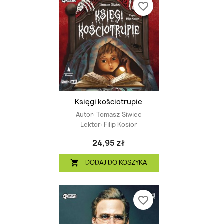
favorite_border
Księgi kościotrupie
Autor:
Tomasz Siwiec
Lektor:
Filip Kosior
24,95 zł
DODAJ DO KOSZYKA

favorite_border