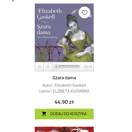
favorite_border
00:00
Szara dama
Autor:
Elizabeth Gaskell
Lektor:
ELŻBIETA KIJOWSKA
44,90 zł
DODAJ DO KOSZYKA
