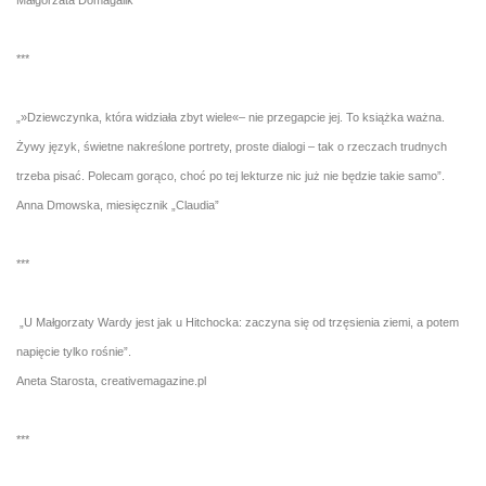
Małgorzata Domagalik
***
„»Dziewczynka, która widziała zbyt wiele«– nie przegapcie jej. To książka ważna.
Żywy język, świetne nakreślone portrety, proste dialogi – tak o rzeczach trudnych
trzeba pisać. Polecam gorąco, choć po tej lekturze nic już nie będzie takie samo”.
Anna Dmowska, miesięcznik „Claudia”
***
„U Małgorzaty Wardy jest jak u Hitchocka: zaczyna się od trzęsienia ziemi, a potem
napięcie tylko rośnie”.
Aneta Starosta, creativemagazine.pl
***