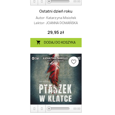
00:00
Ostatni dzień roku
Autor:
Katarzyna Misiołek
Lektor:
JOANNA DOMAŃSKA
29,95 zł
DODAJ DO KOSZYKA

favorite_border
00:00