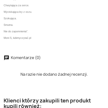
Chwytająca za serce.
Wyciskająca łzy z oczu.
Szokująca.
Smutna.
Nie do zapomnienia”.
Moni S, lubimyczytać.pl
Komentarze (0)
Na razie nie dodano żadnej recenzji.
Klienci którzy zakupili ten produkt
kupili również: