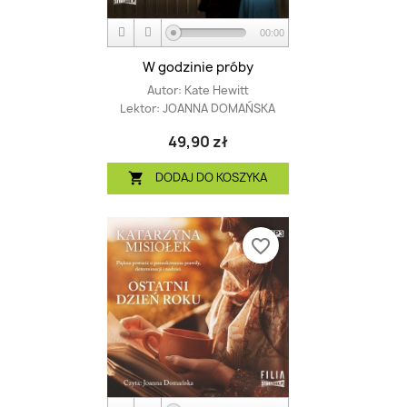
00:00
W godzinie próby
Autor:
Kate Hewitt
Lektor:
JOANNA DOMAŃSKA
49,90 zł
DODAJ DO KOSZYKA

favorite_border