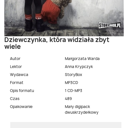
Dziewczynka, która widziała zbyt
wiele
Autor
Małgorzata Warda
Lektor
Anna Krypczyk
Wydawca
StoryBox
Format
MP3CD
Opis formatu
1 CD-MP3
Czas
489
Opakowanie
Mały digipack
dwuskrzydełkowy