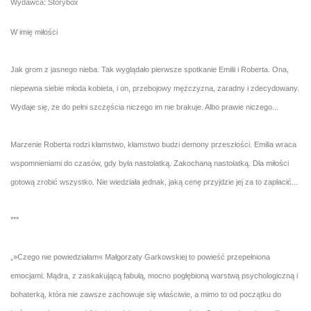
Wydawca: Storybox
W imię miłości
Jak grom z jasnego nieba. Tak wyglądało pierwsze spotkanie Emilii i Roberta. Ona,
niepewna siebie młoda kobieta, i on, przebojowy mężczyzna, zaradny i zdecydowany.
Wydaje się, że do pełni szczęścia niczego im nie brakuje. Albo prawie niczego...
Marzenie Roberta rodzi kłamstwo, kłamstwo budzi demony przeszłości. Emilia wraca
wspomnieniami do czasów, gdy była nastolatką. Zakochaną nastolatką. Dla miłości
gotową zrobić wszystko. Nie wiedziała jednak, jaką cenę przyjdzie jej za to zapłacić...
***
„»Czego nie powiedziałam« Małgorzaty Garkowskiej to powieść przepełniona
emocjami. Mądra, z zaskakującą fabułą, mocno pogłębioną warstwą psychologiczną i
bohaterką, która nie zawsze zachowuje się właściwie, a mimo to od początku do