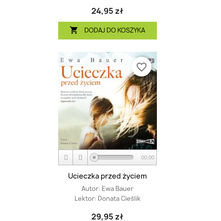
24,95 zł
DODAJ DO KOSZYKA

favorite_border
00:00
Ucieczka przed życiem
Autor:
Ewa Bauer
Lektor:
Donata Cieślik
29,95 zł