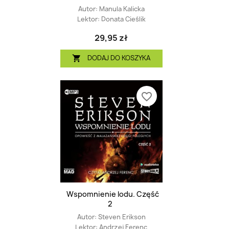
Autor:
Manula Kalicka
Lektor:
Donata Cieślik
29,95 zł
DODAJ DO KOSZYKA

favorite_border
Wspomnienie lodu. Część
2
Autor:
Steven Erikson
Lektor:
Andrzej Ferenc