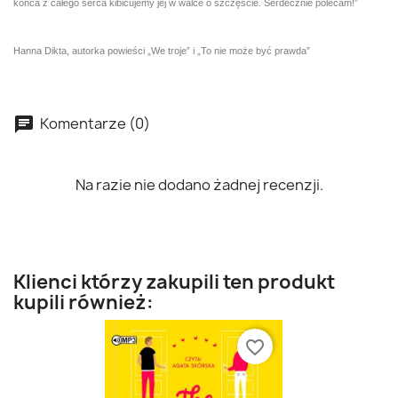
końca z całego serca kibicujemy jej w walce o szczęście. Serdecznie polecam!”
Hanna Dikta, autorka powieści „We troje” i „To nie może być prawda”
Komentarze (0)
Na razie nie dodano żadnej recenzji.
Klienci którzy zakupili ten produkt
kupili również:
favorite_border