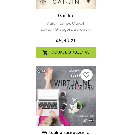
Gai-Jin
Autor:
James Clavell
Lektor:
Grzegorz Borowski
49,90 zł
DODAJ DO KOSZYKA

favorite_border
Wirtualne zauroczenie