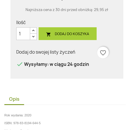
Najniższa cena z 30 dni przed obniżką:
29,95 zł
Ilość
DODAJ DO KOSZYKA

Dodaj do swojej listy życzeń
favorite_border

Wysyłamy: w ciągu 24 godzin
Opis
Rok wydania: 2020
ISBN: 978-83-8194-644-5