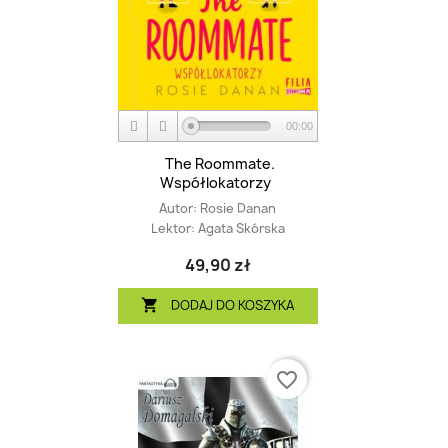
00:00
The Roommate.
Współlokatorzy
Autor:
Rosie Danan
Lektor:
Agata Skórska
49,90 zł
DODAJ DO KOSZYKA

favorite_border