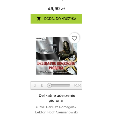
49,90 zł
DODAJ DO KOSZYKA

favorite_border
00:00
Delikatne uderzenie
pioruna
Autor:
Dariusz Domagalski
Lektor:
Roch Siemianowski