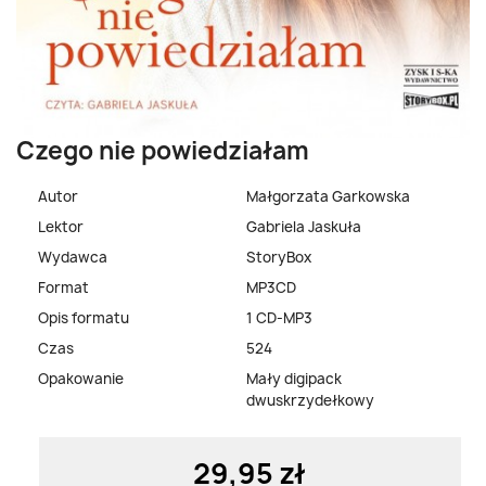
Czego nie powiedziałam
Autor
Małgorzata Garkowska
Lektor
Gabriela Jaskuła
Wydawca
StoryBox
Format
MP3CD
Opis formatu
1 CD-MP3
Czas
524
Opakowanie
Mały digipack
dwuskrzydełkowy
29,95 zł