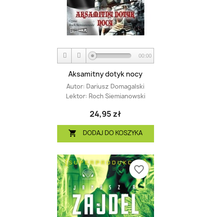
00:00
Aksamitny dotyk nocy
Autor:
Dariusz Domagalski
Lektor:
Roch Siemianowski
24,95 zł
DODAJ DO KOSZYKA

favorite_border