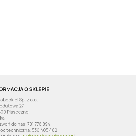
ORMACJA O SKLEPIE
obook.pl Sp. z o.o.
Redutowa 27
500 Piaseczno
ska
zwoń do nas:
781 776 894
oc techniczna:
536 405 462