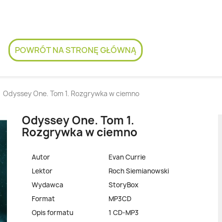
POWRÓT NA STRONĘ GŁÓWNĄ
Odyssey One. Tom 1. Rozgrywka w ciemno
Odyssey One. Tom 1.
Rozgrywka w ciemno
Autor
Evan Currie
Lektor
Roch Siemianowski
Wydawca
StoryBox
Format
MP3CD
Opis formatu
1 CD-MP3