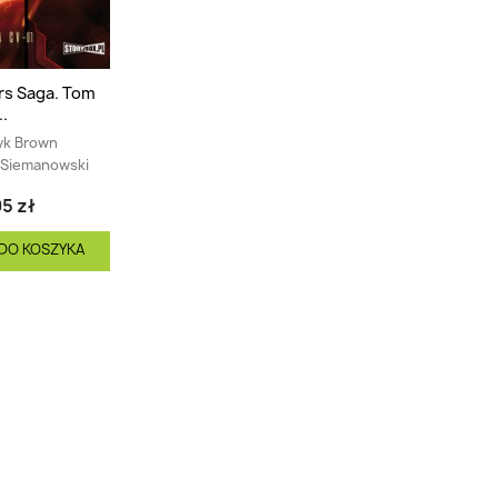
rs Saga. Tom
..
yk Brown
 Siemanowski
5 zł
DO KOSZYKA