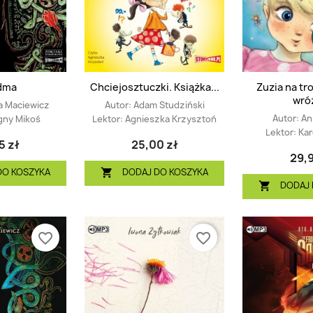
dma
Chciejosztuczki. Książka...
Zuzia na tr
wró
a Maciewicz
Autor:
Adam Studziński
Autor:
An
gny Mikoś
Lektor:
Agnieszka Krzysztoń
Lektor:
Kar
5 zł
25,00 zł
29,9
DO KOSZYKA
DODAJ DO KOSZYKA

DODAJ 

favorite_border
favorite_border