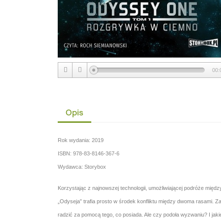
00:
Opis
Rok wydania: 2019
ISBN: 978-83-8146-367-6
Wydawca: Storybox
Korzystając z najnowszej technologii, umożliwiającej podróże międ
„Odyseja” trafia prosto w środek konfliktu między dwoma rasami. Z
radzić za pomocą tego, co posiada. Ale czy podoła wyzwaniu? I jak