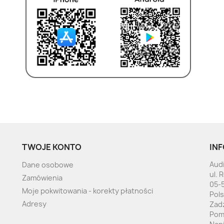
TWOJE KONTO
INF
Audi
Dane osobowe
ul. 
Zamówienia
05-
Moje pokwitowania - korekty płatności
Pol
Adresy
Zad
Pom