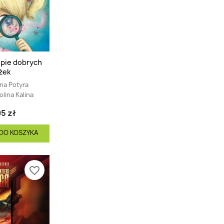
opie dobrych
żek
na Potyra
olina Kalina
5 zł
DO KOSZYKA
favorite_border