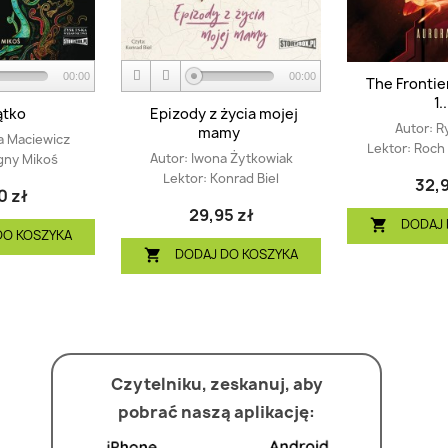
00:00
00:00
The Frontie
1..
ątko
Epizody z życia mojej
Autor:
R
mamy
a Maciewicz
Lektor:
Roch
Autor:
Iwona Żytkowiak
gny Mikoś
Lektor:
Konrad Biel
32,9
0 zł
29,95 zł
DODAJ 

DO KOSZYKA
DODAJ DO KOSZYKA

Czytelniku, zeskanuj, aby
pobrać naszą aplikację: