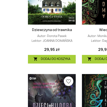
Dziewczyna od trawnika
Wie
Autor:
Dorota Pasek
Autor:
Monik
Lektor:
JOANNA DOMAŃSKA
Lektor:
Da
29,95 zł
29,9
DODAJ DO KOSZYKA
DODAJ 


favorite_border