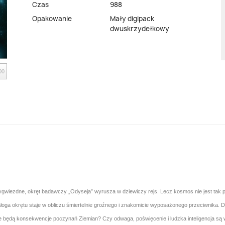
Czas
988
Opakowanie
Mały digipack
dwuskrzydełkowy
00
zygwiezdne, okręt badawczy „Odyseja” wyrusza w dziewiczy rejs. Lecz kosmos nie jest tak 
ałoga okrętu staje w obliczu śmiertelnie groźnego i znakomicie wyposażonego przeciwnika. 
ie będą konsekwencje poczynań Ziemian? Czy odwaga, poświęcenie i ludzka inteligencja są 