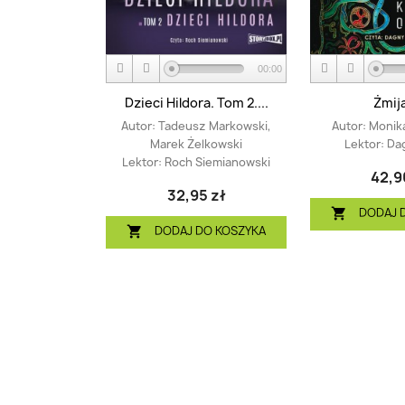
00:00
Dzieci Hildora. Tom 2....
Żmij
Autor:
Tadeusz Markowski,
Autor:
Monik
Marek Żelkowski
Lektor:
Da
Lektor:
Roch Siemianowski
42,9
32,95 zł
DODAJ 

DODAJ DO KOSZYKA
