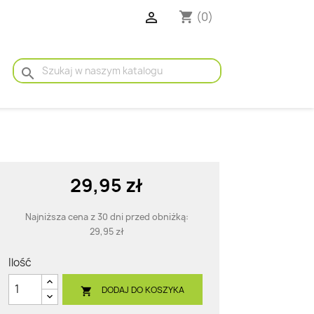

(0)
shopping_cart
search
29,95 zł
Najniższa cena z 30 dni przed obniżką:
29,95 zł
Ilość
DODAJ DO KOSZYKA
