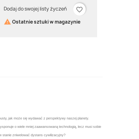
Dodaj do swojej listy życzeń
favorite_border

Ostatnie sztuki w magazynie
pusty, jak może się wydawać z perspektywy naszej planety.
Dysponuje o wiele mniej zaawansowaną technologią, lecz musi sobie
w stanie zniwelować dystans cywilizacyjny?