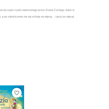
rwszej części cyklu stworzonego przez Evana Curriego. Autor w
, a po zakończeniu ma się ochotę na więcej… i jeszcze więcej.
favorite_border