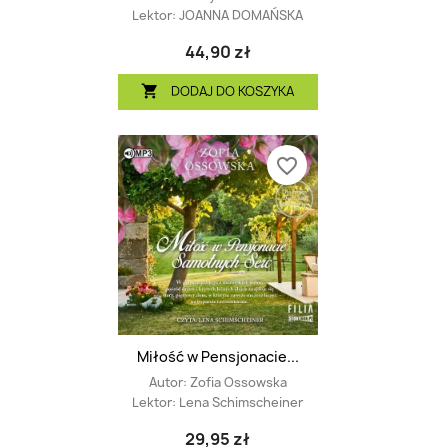
Lektor:
JOANNA DOMAŃSKA
44,90 zł
DODAJ DO KOSZYKA

favorite_border
Miłość w Pensjonacie...
Autor:
Zofia Ossowska
Lektor:
Lena Schimscheiner
29,95 zł