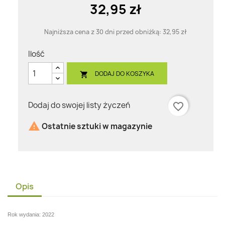
32,95 zł
Najniższa cena z 30 dni przed obniżką:
32,95 zł
Ilość
DODAJ DO KOSZYKA

Dodaj do swojej listy życzeń
favorite_border

Ostatnie sztuki w magazynie
Opis
Rok wydania: 2022