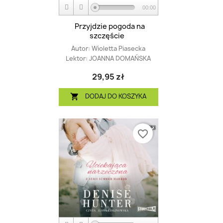
00:00
Przyjdzie pogoda na
szczęście
Autor:
Wioletta Piasecka
Lektor:
JOANNA DOMAŃSKA
29,95 zł
DODAJ DO KOSZYKA

favorite_border