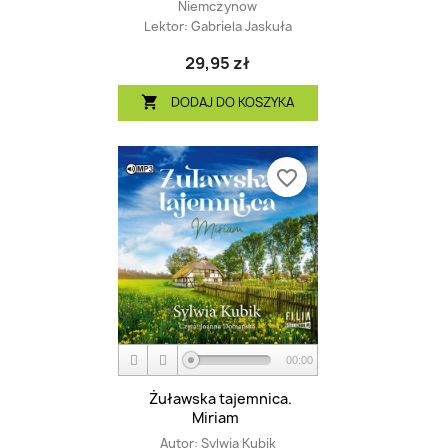
Niemczynow
Lektor:
Gabriela Jaskuła
29,95 zł
DODAJ DO KOSZYKA

favorite_border
00:00
Żuławska tajemnica.
Miriam
Autor:
Sylwia Kubik