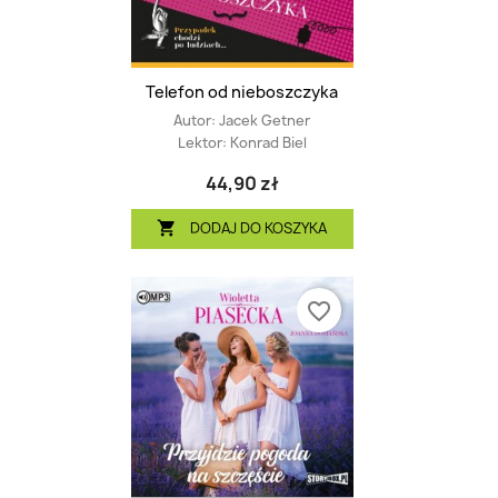
Telefon od nieboszczyka
Autor:
Jacek Getner
Lektor:
Konrad Biel
44,90 zł
DODAJ DO KOSZYKA

favorite_border