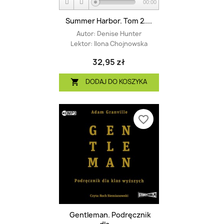
00:00
Summer Harbor. Tom 2....
Autor:
Denise Hunter
Lektor:
Ilona Chojnowska
32,95 zł
DODAJ DO KOSZYKA

favorite_border
Gentleman. Podręcznik