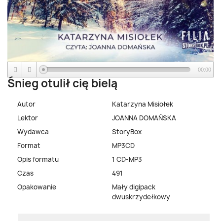
00:00
Śnieg otulił cię bielą
Autor
Katarzyna Misiołek
Lektor
JOANNA DOMAŃSKA
Wydawca
StoryBox
Format
MP3CD
Opis formatu
1 CD-MP3
Czas
491
Opakowanie
Mały digipack
dwuskrzydełkowy