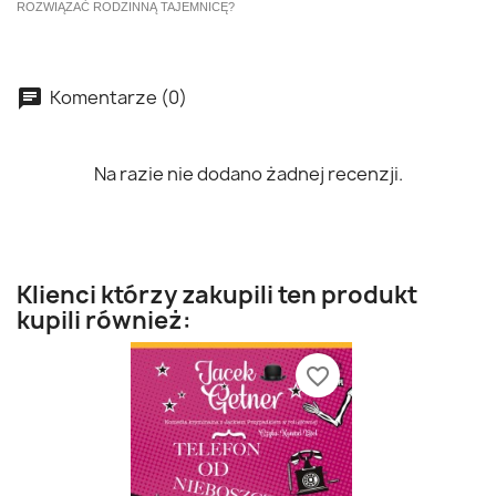
ROZWIĄZAĆ RODZINNĄ TAJEMNICĘ?
Komentarze (0)
Na razie nie dodano żadnej recenzji.
Klienci którzy zakupili ten produkt
kupili również:
favorite_border