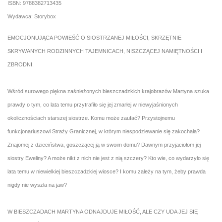
ISBN: 9788382713435
Wydawca: Storybox
EMOCJONUJĄCA POWIEŚĆ O SIOSTRZANEJ MIŁOŚCI, SKRZĘTNIE
SKRYWANYCH RODZINNYCH TAJEMNICACH, NISZCZĄCEJ NAMIĘTNOŚCI I
ZBRODNI.
Wśród surowego piękna zaśnieżonych bieszczadzkich krajobrazów Martyna szuka
prawdy o tym, co lata temu przytrafiło się jej zmarłej w niewyjaśnionych
okolicznościach starszej siostrze. Komu może zaufać? Przystojnemu
funkcjonariuszowi Straży Granicznej, w którym niespodziewanie się zakochała?
Znajomej z dzieciństwa, goszczącej ją w swoim domu? Dawnym przyjaciołom jej
siostry Eweliny? A może nikt z nich nie jest z nią szczery? Kto wie, co wydarzyło się
lata temu w niewielkiej bieszczadzkiej wiosce? I komu zależy na tym, żeby prawda
nigdy nie wyszła na jaw?
W BIESZCZADACH MARTYNA ODNAJDUJE MIŁOŚĆ, ALE CZY UDA JEJ SIĘ