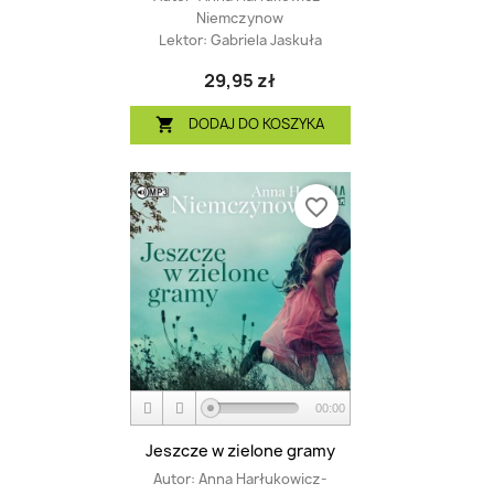
Niemczynow
Lektor:
Gabriela Jaskuła
29,95 zł
DODAJ DO KOSZYKA

favorite_border
00:00
Jeszcze w zielone gramy
Autor:
Anna Harłukowicz-