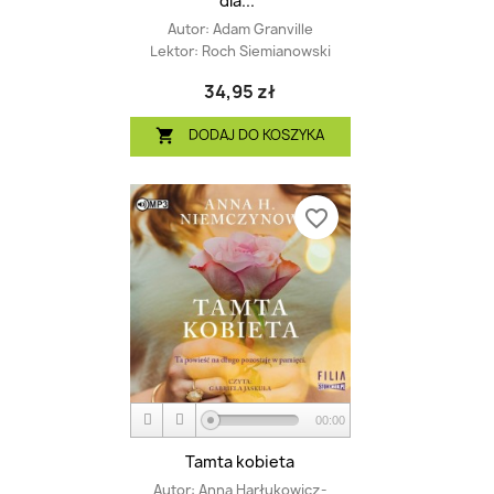
dla...
Autor:
Adam Granville
Lektor:
Roch Siemianowski
34,95 zł
DODAJ DO KOSZYKA

favorite_border
00:00
Tamta kobieta
Autor:
Anna Harłukowicz-