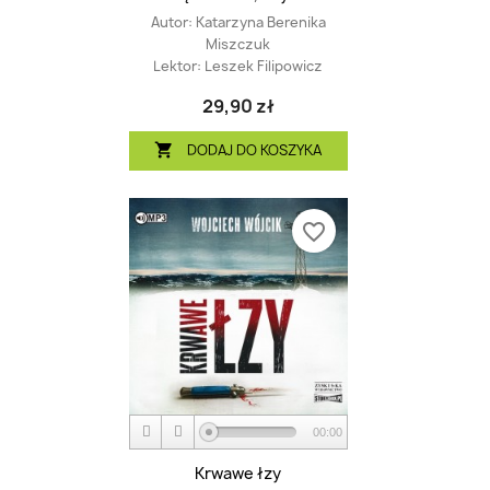
Autor:
Katarzyna Berenika
Miszczuk
Lektor:
Leszek Filipowicz
29,90 zł
DODAJ DO KOSZYKA

favorite_border
00:00
Krwawe łzy