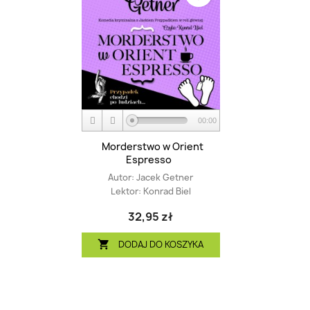
00:00
Morderstwo w Orient
Espresso
Autor:
Jacek Getner
Lektor:
Konrad Biel
32,95 zł
DODAJ DO KOSZYKA
