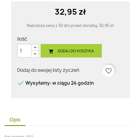
32,95 zł
Najniższa cena z 30 dni przed obniżką:
32,95 zł
Ilość
DODAJ DO KOSZYKA

Dodaj do swojej listy życzeń
favorite_border

Wysyłamy: w ciągu 24 godzin
Opis
Rok wydania: 2022