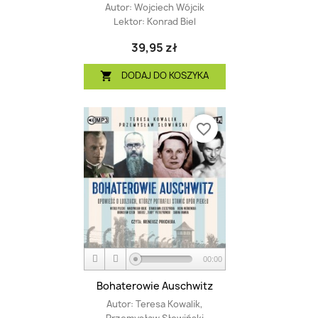
Autor:
Wojciech Wójcik
Lektor:
Konrad Biel
39,95 zł
DODAJ DO KOSZYKA

favorite_border
00:00
Bohaterowie Auschwitz
Autor:
Teresa Kowalik,