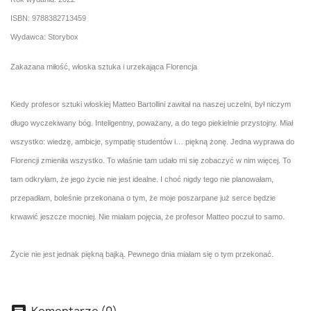
ISBN: 9788382713459
Wydawca: Storybox
Zakazana miłość, włoska sztuka i urzekająca Florencja
Kiedy profesor sztuki włoskiej Matteo Bartollini zawitał na naszej uczelni, był niczym
długo wyczekiwany bóg. Inteligentny, poważany, a do tego piekielnie przystojny. Miał
wszystko: wiedzę, ambicje, sympatię studentów i… piękną żonę. Jedna wyprawa do
Florencji zmieniła wszystko. To właśnie tam udało mi się zobaczyć w nim więcej. To
tam odkryłam, że jego życie nie jest idealne. I choć nigdy tego nie planowałam,
przepadłam, boleśnie przekonana o tym, że moje poszarpane już serce będzie
krwawić jeszcze mocniej. Nie miałam pojęcia, że profesor Matteo poczuł to samo.
Życie nie jest jednak piękną bajką. Pewnego dnia miałam się o tym przekonać.
Komentarze (0)