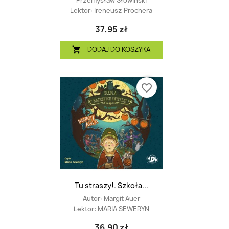
Przemysław Słowiński
Lektor:
Ireneusz Prochera
37,95 zł
DODAJ DO KOSZYKA

favorite_border
Tu straszy!. Szkoła...
Autor:
Margit Auer
Lektor:
MARIA SEWERYN
36,90 zł