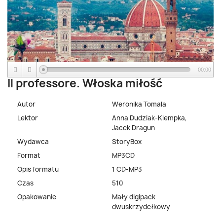
00:00
Il professore. Włoska miłość
Autor
Weronika Tomala
Lektor
Anna Dudziak-Klempka,
Jacek Dragun
Wydawca
StoryBox
Format
MP3CD
Opis formatu
1 CD-MP3
Czas
510
Opakowanie
Mały digipack
dwuskrzydełkowy