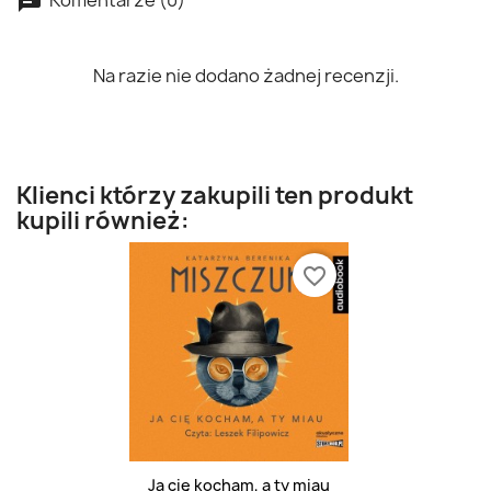
Na razie nie dodano żadnej recenzji.
Klienci którzy zakupili ten produkt
kupili również:
favorite_border
Ja cię kocham, a ty miau