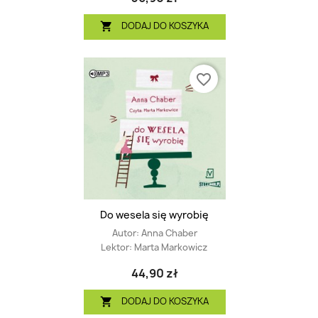
DODAJ DO KOSZYKA

favorite_border
Do wesela się wyrobię
Autor:
Anna Chaber
Lektor:
Marta Markowicz
44,90 zł
DODAJ DO KOSZYKA
