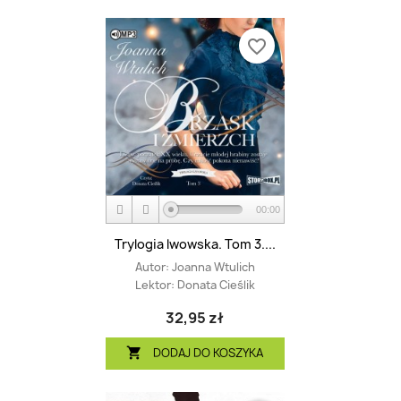
favorite_border
00:00
Trylogia lwowska. Tom 3....
Autor:
Joanna Wtulich
Lektor:
Donata Cieślik
32,95 zł
DODAJ DO KOSZYKA
