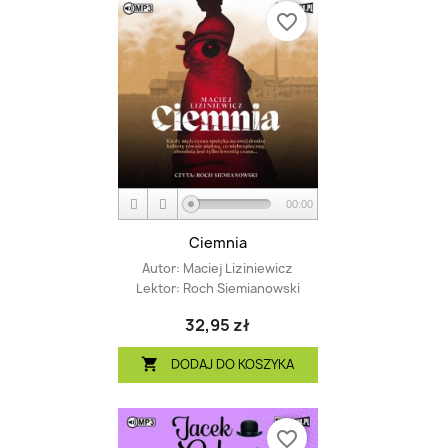
favorite_border
00:00
Ciemnia
Autor:
Maciej Liziniewicz
Lektor:
Roch Siemianowski
32,95 zł
DODAJ DO KOSZYKA

favorite_border