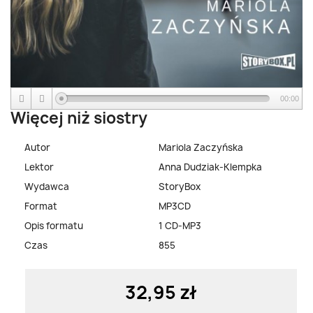
00:00
Więcej niż siostry
Autor
Mariola Zaczyńska
Lektor
Anna Dudziak-Klempka
Wydawca
StoryBox
Format
MP3CD
Opis formatu
1 CD-MP3
Czas
855
32,95 zł