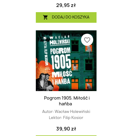
29,95 zł
DODAJ DO KOSZYKA

favorite_border
Pogrom 1905. Miłość i
hańba
Autor:
Wacław Holewiński
Lektor:
Filip Kosior
39,90 zł