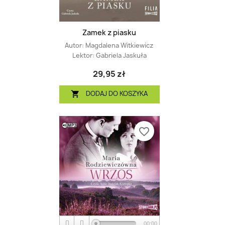
Zamek z piasku
Autor:
Magdalena Witkiewicz
Lektor:
Gabriela Jaskuła
29,95 zł
DODAJ DO KOSZYKA

favorite_border
00:00