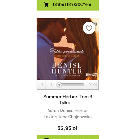
DODAJ DO KOSZYKA

favorite_border
00:00
Summer Harbor. Tom 3.
Tylko...
Autor:
Denise Hunter
Lektor:
Ilona Chojnowska
32,95 zł