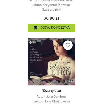
Autor:
Przemysław Borkowski
Lektor:
Krzysztof Plewako-
Szczerbiński
36,90 zł
DODAJ DO KOSZYKA

favorite_border
Różany eter
Autor:
Julia Gambrot
Lektor:
Ilona Chojnowska