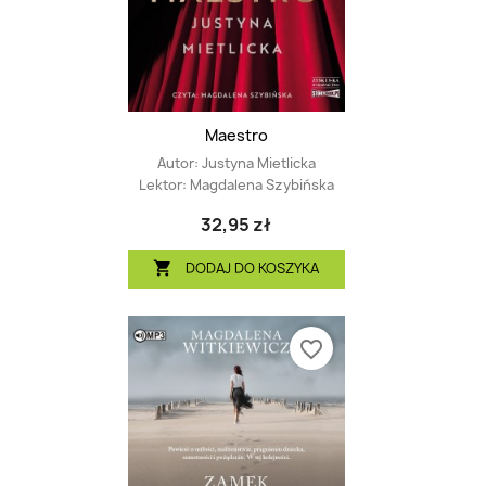
Maestro
Autor:
Justyna Mietlicka
Lektor:
Magdalena Szybińska
32,95 zł
DODAJ DO KOSZYKA

favorite_border