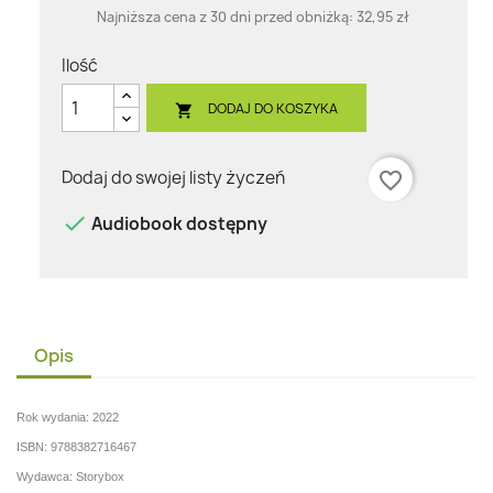
Najniższa cena z 30 dni przed obniżką:
32,95 zł
Ilość
DODAJ DO KOSZYKA

Dodaj do swojej listy życzeń
favorite_border

Audiobook dostępny
Opis
Rok wydania: 2022
ISBN: 9788382716467
Wydawca: Storybox