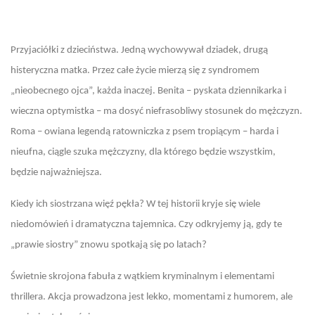
Przyjaciółki z dzieciństwa. Jedną wychowywał dziadek, drugą
histeryczna matka. Przez całe życie mierzą się z syndromem
„nieobecnego ojca”, każda inaczej. Benita – pyskata dziennikarka i
wieczna optymistka – ma dosyć niefrasobliwy stosunek do mężczyzn.
Roma – owiana legendą ratowniczka z psem tropiącym – harda i
nieufna, ciągle szuka mężczyzny, dla którego będzie wszystkim,
będzie najważniejsza.
Kiedy ich siostrzana więź pękła? W tej historii kryje się wiele
niedomówień i dramatyczna tajemnica. Czy odkryjemy ją, gdy te
„prawie siostry” znowu spotkają się po latach?
Świetnie skrojona fabuła z wątkiem kryminalnym i elementami
thrillera. Akcja prowadzona jest lekko, momentami z humorem, ale