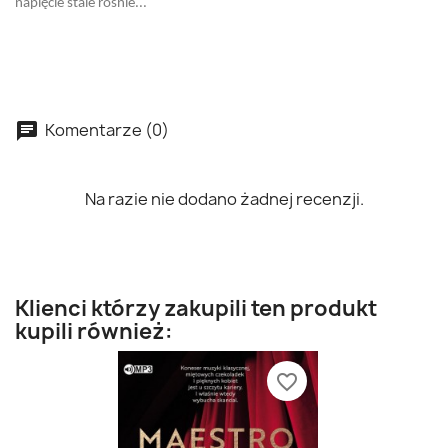
napięcie stale rośnie...
Komentarze (0)
Na razie nie dodano żadnej recenzji.
Klienci którzy zakupili ten produkt
kupili również:
favorite_border