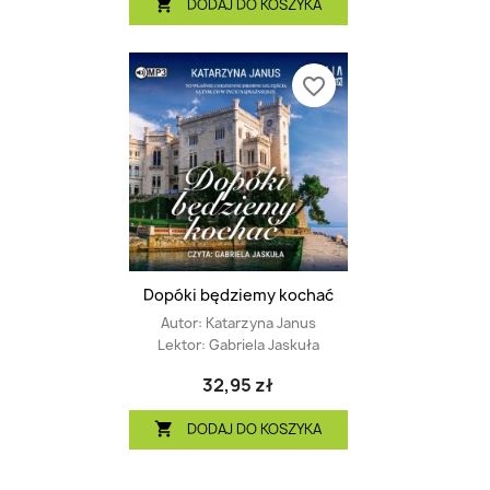
DODAJ DO KOSZYKA

favorite_border
Dopóki będziemy kochać
Autor:
Katarzyna Janus
Lektor:
Gabriela Jaskuła
32,95 zł
DODAJ DO KOSZYKA
