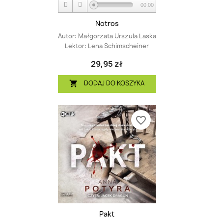
00:00
Notros
Autor:
Małgorzata Urszula Laska
Lektor:
Lena Schimscheiner
29,95 zł
DODAJ DO KOSZYKA

favorite_border
Pakt