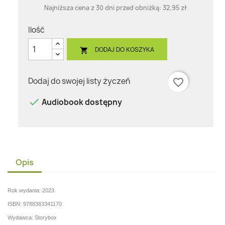
Najniższa cena z 30 dni przed obniżką:
32,95 zł
Ilość
DODAJ DO KOSZYKA

Dodaj do swojej listy życzeń
favorite_border

Audiobook dostępny
Opis
Rok wydania: 2023
ISBN: 9788383341170
Wydawca: Storybox