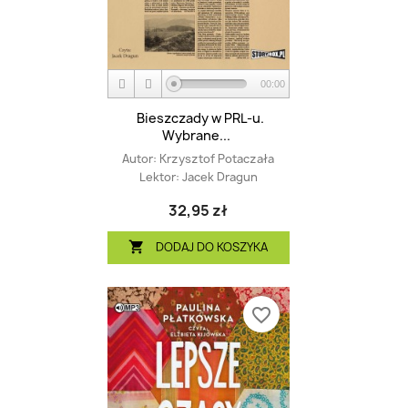
00:00
Bieszczady w PRL-u.
Wybrane...
Autor:
Krzysztof Potaczała
Lektor:
Jacek Dragun
32,95 zł
DODAJ DO KOSZYKA

favorite_border