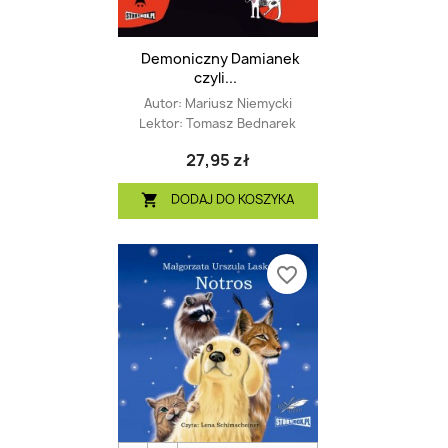
Demoniczny Damianek
czyli...
Autor:
Mariusz Niemycki
Lektor:
Tomasz Bednarek
27,95 zł
DODAJ DO KOSZYKA

favorite_border