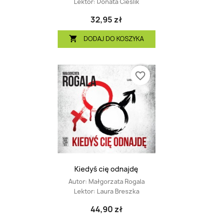
Lektor:
Donata Cieślik
32,95 zł
DODAJ DO KOSZYKA

favorite_border
Kiedyś cię odnajdę
Autor:
Małgorzata Rogala
Lektor:
Laura Breszka
44,90 zł