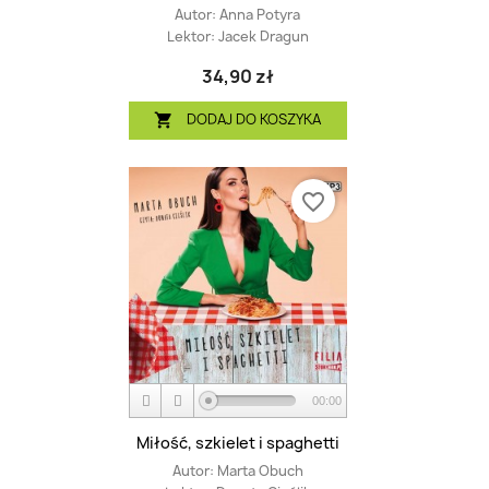
Autor:
Anna Potyra
Lektor:
Jacek Dragun
34,90 zł
DODAJ DO KOSZYKA

favorite_border
00:00
Miłość, szkielet i spaghetti
Autor:
Marta Obuch