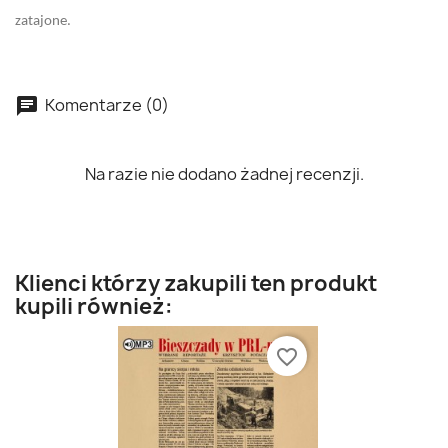
zatajone.
Komentarze (0)
Na razie nie dodano żadnej recenzji.
Klienci którzy zakupili ten produkt
kupili również:
favorite_border