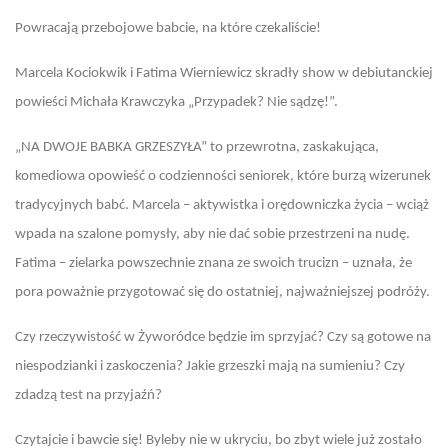
Powracają przebojowe babcie, na które czekaliście!
Marcela Kociokwik i Fatima Wierniewicz skradły show w debiutanckiej
powieści Michała Krawczyka „Przypadek? Nie sądzę!”.
„NA DWOJE BABKA GRZESZYŁA” to przewrotna, zaskakująca,
komediowa opowieść o codzienności seniorek, które burzą wizerunek
tradycyjnych babć. Marcela – aktywistka i orędowniczka życia – wciąż
wpada na szalone pomysły, aby nie dać sobie przestrzeni na nudę.
Fatima – zielarka powszechnie znana ze swoich trucizn – uznała, że
pora poważnie przygotować się do ostatniej, najważniejszej podróży.
Czy rzeczywistość w Żyworódce będzie im sprzyjać? Czy są gotowe na
niespodzianki i zaskoczenia? Jakie grzeszki mają na sumieniu? Czy
zdadzą test na przyjaźń?
Czytajcie i bawcie się! Byleby nie w ukryciu, bo zbyt wiele już zostało