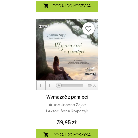
DODAJ DO KOSZYKA

favorite_border
00:00
Wymazać z pamięci
Autor:
Joanna Zając
Lektor:
Anna Krypczyk
39,95 zł
DODAJ DO KOSZYKA
