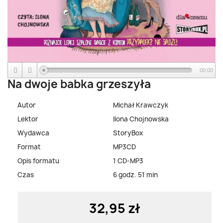
00:00
Na dwoje babka grzeszyła
Autor
Michał Krawczyk
Lektor
Ilona Chojnowska
Wydawca
StoryBox
Format
MP3CD
Opis formatu
1 CD-MP3
Czas
6 godz. 51 min
32,95 zł