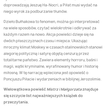
doprowadzają Jeszuę Ha-Nocri, a Piłat musi wydać na
niego wyrok za podburzanie tłumów.
Dzieło Bułhakowa to fenomen, można go interpretować
na wiele sposobów, czytać wielokrotnie i odkrywać za
każdym razem na nowo. Akcja powieści dzieje się na
dwóch płaszczyznach czasu i miejsca. Ukazując
mroczny klimat Moskwy w czasach stalinowskich stanowi
alegorię polityczną i satyrę objętą cenzurą przez
totalitarne państwo. Zawiera elementy horroru, baśni i
magii, wątki kryminalne, wyrafinowany humor i historię
miłosną. W tę narrację wpleciona jest opowieść o
Poncjuszu Piłacie i wydarzeniach w biblijnej Jerozolimie.
Wielowątkowa powieść
Mistrz i Małgorzata
znajduje
się szczycie list najważniejszych książek do
przeczytania.