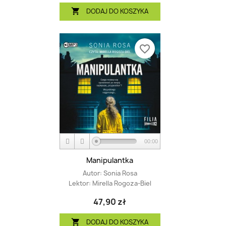
DODAJ DO KOSZYKA

favorite_border
00:00
Manipulantka
Autor:
Sonia Rosa
Lektor:
Mirella Rogoza-Biel
47,90 zł
DODAJ DO KOSZYKA
