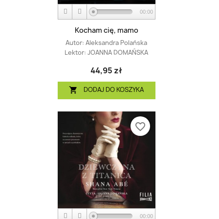
00:00
Kocham cię, mamo
Autor:
Aleksandra Polańska
Lektor:
JOANNA DOMAŃSKA
44,95 zł
DODAJ DO KOSZYKA

favorite_border
00:00