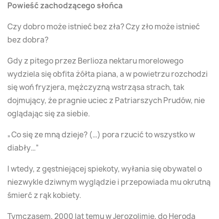
Powieść zachodzącego słońca
Czy dobro może istnieć bez zła? Czy zło może istnieć
bez dobra?
Gdy z pitego przez Berlioza nektaru morelowego
wydziela się obfita żółta piana, a w powietrzu rozchodzi
się woń fryzjera, mężczyzną wstrząsa strach, tak
dojmujący, że pragnie uciec z Patriarszych Prudów, nie
oglądając się za siebie.
„Co się ze mną dzieje? (…) pora rzucić to wszystko w
diabły…”
I wtedy, z gęstniejącej spiekoty, wyłania się obywatel o
niezwykle dziwnym wyglądzie i przepowiada mu okrutną
śmierć z rąk kobiety.
Tymczasem, 2000 lat temu w Jerozolimie, do Heroda