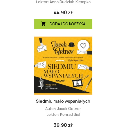
Lektor:
Anna Dudziak-Klempka
44,90 zł
DODAJ DO KOSZYKA

favorite_border
Siedmiu mało wspaniałych
Autor:
Jacek Getner
Lektor:
Konrad Biel
39,90 zł