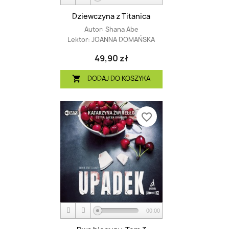
Dziewczyna z Titanica
Autor:
Shana Abe
Lektor:
JOANNA DOMAŃSKA
49,90 zł
DODAJ DO KOSZYKA

favorite_border
00:00