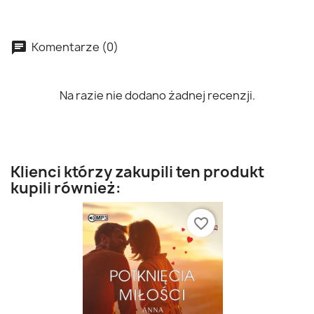
Komentarze (0)
Na razie nie dodano żadnej recenzji.
Klienci którzy zakupili ten produkt
kupili również:
favorite_border