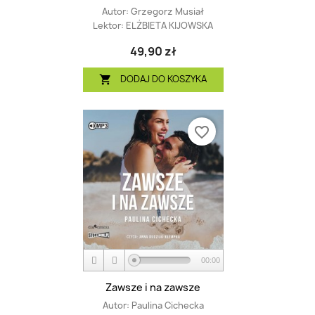
Autor:
Grzegorz Musiał
Lektor:
ELŻBIETA KIJOWSKA
49,90 zł
DODAJ DO KOSZYKA

favorite_border
00:00
Zawsze i na zawsze
Autor:
Paulina Cichecka