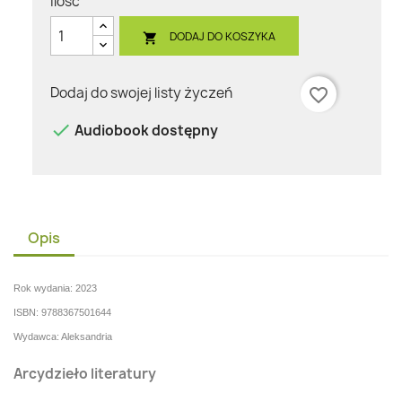
Ilość
DODAJ DO KOSZYKA

Dodaj do swojej listy życzeń
favorite_border

Audiobook dostępny
Opis
Rok wydania: 2023
ISBN: 9788367501644
Wydawca: Aleksandria
Arcydzieło literatury