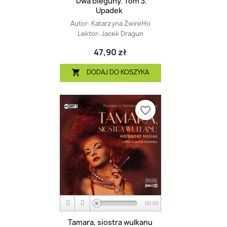
Dwa bieguny. Tom 3.
Upadek
Autor:
Katarzyna Żwirełło
Lektor:
Jacek Dragun
47,90 zł
DODAJ DO KOSZYKA

favorite_border
00:00
Tamara, siostra wulkanu