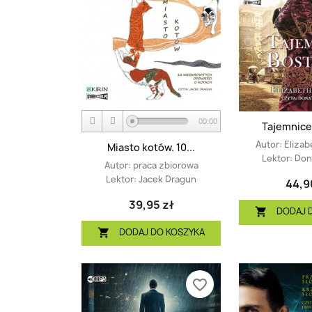
00:00
Tajemnice
Autor:
Eliza
Miasto kotów. 10...
Lektor:
Dona
Autor:
praca zbiorowa
Lektor:
Jacek Dragun
44,9
39,95 zł
DODAJ 

DODAJ DO KOSZYKA

favorite_border