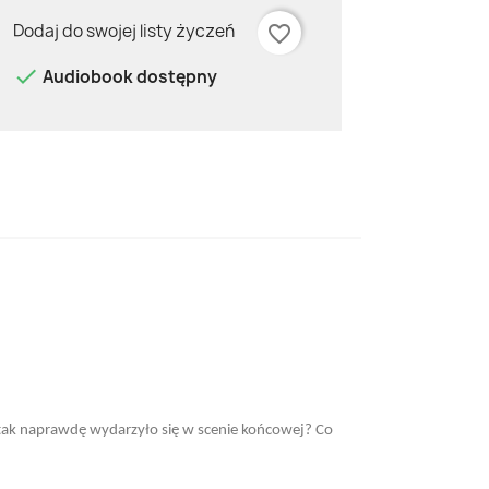
Dodaj do swojej listy życzeń
favorite_border

Audiobook dostępny
 tak naprawdę wydarzyło się w scenie końcowej? Co