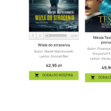
00:00
Nikola Tes
pior
Wiele do stracenia
Autor:
Przemysł
Autor:
Marek Marcinowski
Krzysztof K
Lektor:
Konrad Biel
Lektor:
Irene
42,95 zł
49,9
DODAJ DO KOSZYKA

DODAJ 
