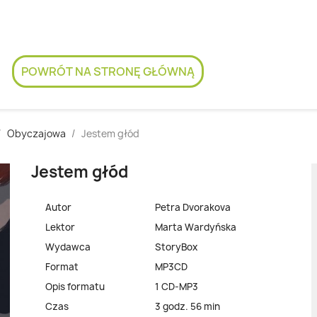
POWRÓT NA STRONĘ GŁÓWNĄ
Obyczajowa
Jestem głód
Jestem głód
Autor
Petra Dvorakova
Lektor
Marta Wardyńska
Wydawca
StoryBox
Format
MP3CD
Opis formatu
1 CD-MP3
Czas
3 godz. 56 min