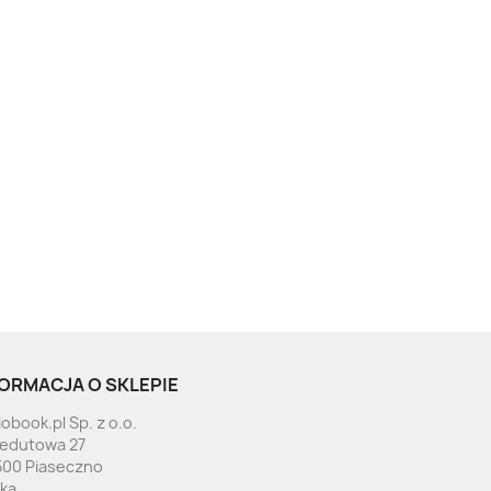
ORMACJA O SKLEPIE
obook.pl Sp. z o.o.
Redutowa 27
500 Piaseczno
ska