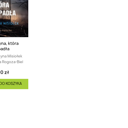
na, która
padła
yna Misiołek
la Rogoza-Biel
0 zł
DO KOSZYKA