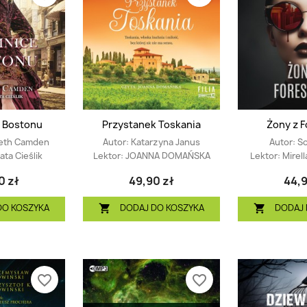
 Bostonu
Przystanek Toskania
Żony z Fo
beth Camden
Autor:
Katarzyna Janus
Autor:
So
ta Cieślik
Lektor:
JOANNA DOMAŃSKA
Lektor:
Mirel
0 zł
49,90 zł
44,9
DO KOSZYKA
DODAJ DO KOSZYKA
DODAJ 


favorite_border
favorite_border