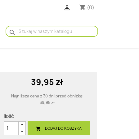

(0)
shopping_cart
search
39,95 zł
Najniższa cena z 30 dni przed obniżką:
39,95 zł
Ilość
DODAJ DO KOSZYKA
