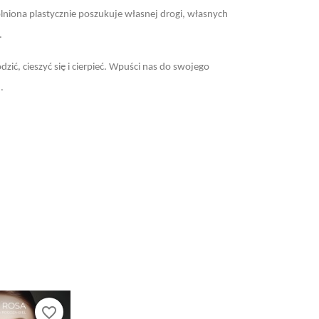
niona plastycznie poszukuje własnej drogi, własnych
.
zić, cieszyć się i cierpieć. Wpuści nas do swojego
.
favorite_border