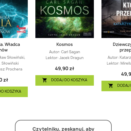
la. Władca
Kosmos
Dziewczy
unów
prze
Autor:
Carl Sagan
aw Słowiński,
Autor:
Katarz
Lektor:
Jacek Dragun
. Słowiński
Lektor:
Mirel
49,90 zł
usz Prochera
49,9
0 zł
DODAJ DO KOSZYKA

DODAJ 

DO KOSZYKA
Czytelniku, zeskanuj, aby