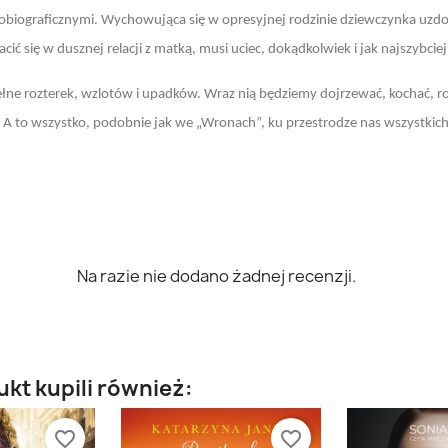
iograficznymi. Wychowująca się w opresyjnej rodzinie dziewczynka uzdol
cić się w dusznej relacji z matką, musi uciec, dokądkolwiek i jak najszybciej
ełne rozterek, wzlotów i upadków. Wraz nią będziemy dojrzewać, kochać, rod
. A to wszystko, podobnie jak we „Wronach”, ku przestrodze nas wszystkich
Na razie nie dodano żadnej recenzji.
ukt kupili również:
favorite_border
favorite_border