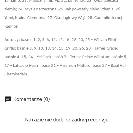
Tamamo; 21. Magiczny imbryk; 22. Lis i jenot; 23. Ryba trzęsąca
ziemią; 24. Mysia narzeczona; 25. Jak powstały niebo i ziemia; 26.
Yomi, Kraina Ciemności; 27. Ośmiogłowy Wąż; 28. Cud miłosiernej
Kannon.
Autorzy: baśnie 1, 2, 5, 6, 11, 12, 16, 22, 23, 25 – William Elliot
Griffis; baśnie 3, 9, 10, 13, 14, 15, 19, 20, 26, 28 – James Grace;
baśnie 4, 18, 24 – Yei Ozaki; baśń 7 – Teresa Peirce Williston; baśnie 8,
17 – Lafcadio Hearn; baśń 21 – Algernon Mitford; baśń 27 – Basil Hall
Chamberlain.
Komentarze (0)
Na razie nie dodano żadnej recenzji.