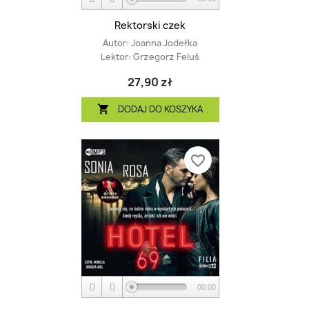
Rektorski czek
Autor:
Joanna Jodełka
Lektor:
Grzegorz Feluś
27,90 zł
DODAJ DO KOSZYKA

favorite_border
00:00