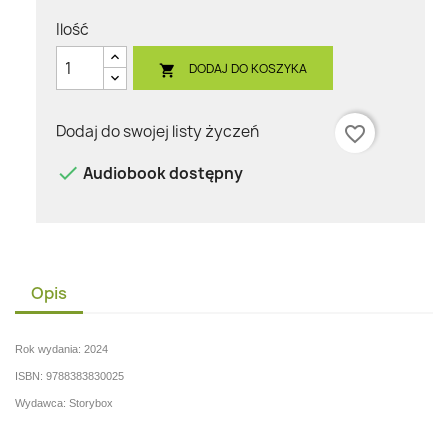
Ilość
DODAJ DO KOSZYKA

Dodaj do swojej listy życzeń
favorite_border

Audiobook dostępny
Opis
Rok wydania: 2024
ISBN: 9788383830025
Wydawca: Storybox