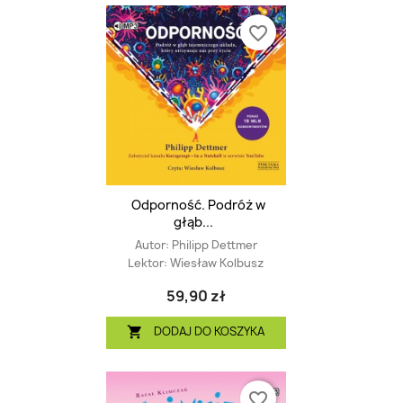
favorite_border
Odporność. Podróż w
głąb...
Autor:
Philipp Dettmer
Lektor:
Wiesław Kolbusz
59,90 zł
DODAJ DO KOSZYKA

favorite_border