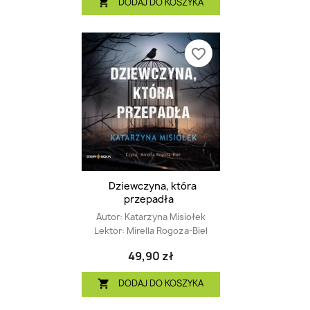
DODAJ DO KOSZYKA

favorite_border
Dziewczyna, która
przepadła
Autor:
Katarzyna Misiołek
Lektor:
Mirella Rogoza-Biel
49,90 zł
DODAJ DO KOSZYKA
