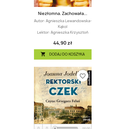
Niezłomna. Zachowała...
Autor:
Agnieszka Lewandowska-
Kąkol
Lektor:
Agnieszka Krzysztoń
44,90 zł
DODAJ DO KOSZYKA

favorite_border
00:00