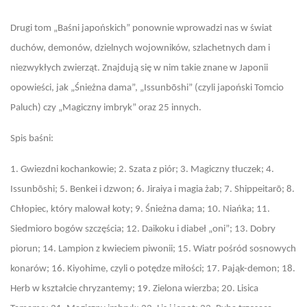
Drugi tom „Baśni japońskich” ponownie wprowadzi nas w świat
duchów, demonów, dzielnych wojowników, szlachetnych dam i
niezwykłych zwierząt. Znajdują się w nim takie znane w Japonii
opowieści, jak „Śnieżna dama”, „Issunbōshi” (czyli japoński Tomcio
Paluch) czy „Magiczny imbryk” oraz 25 innych.
Spis baśni:
1. Gwiezdni kochankowie; 2. Szata z piór; 3. Magiczny tłuczek; 4.
Issunbōshi; 5. Benkei i dzwon; 6. Jiraiya i magia żab; 7. Shippeitarō; 8.
Chłopiec, który malował koty; 9. Śnieżna dama; 10. Niańka; 11.
Siedmioro bogów szczęścia; 12. Daikoku i diabeł „oni”; 13. Dobry
piorun; 14. Lampion z kwieciem piwonii; 15. Wiatr pośród sosnowych
konarów; 16. Kiyohime, czyli o potędze miłości; 17. Pająk-demon; 18.
Herb w kształcie chryzantemy; 19. Zielona wierzba; 20. Lisica