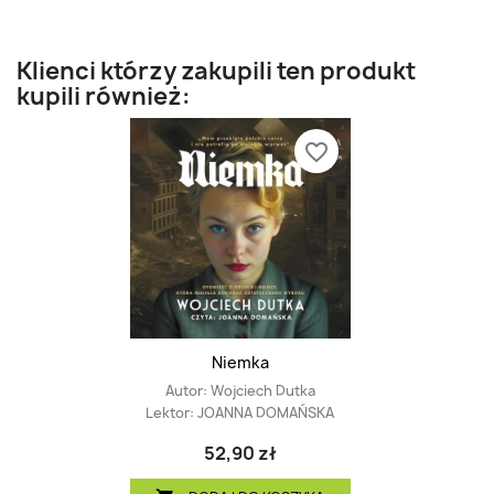
Klienci którzy zakupili ten produkt
kupili również:
favorite_border
Niemka
Autor:
Wojciech Dutka
Lektor:
JOANNA DOMAŃSKA
52,90 zł