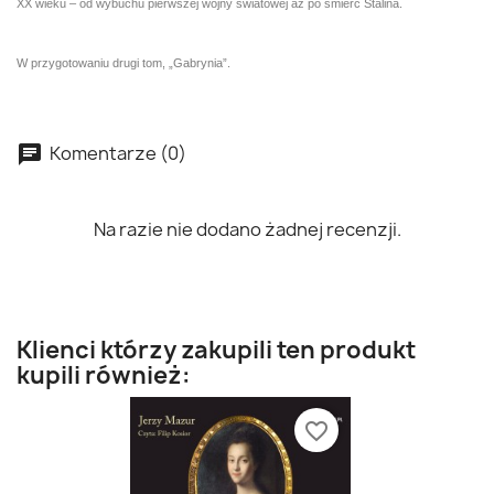
XX wieku – od wybuchu pierwszej wojny światowej aż po śmierć Stalina.
W przygotowaniu drugi tom, „Gabrynia”.
Komentarze (0)
Na razie nie dodano żadnej recenzji.
Klienci którzy zakupili ten produkt
kupili również:
favorite_border