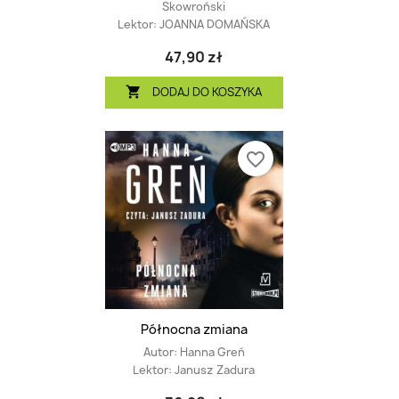
Skowroński
Lektor:
JOANNA DOMAŃSKA
47,90 zł
DODAJ DO KOSZYKA

favorite_border
Północna zmiana
Autor:
Hanna Greń
Lektor:
Janusz Zadura