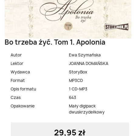
Bo trzeba żyć. Tom 1. Apolonia
Autor
Ewa Szymańska
Lektor
JOANNA DOMAŃSKA
Wydawca
StoryBox
Format
MP3CD
Opis formatu
1 CD-MP3
Czas
643
Opakowanie
Mały digipack
dwuskrzydełkowy
29,95 zł