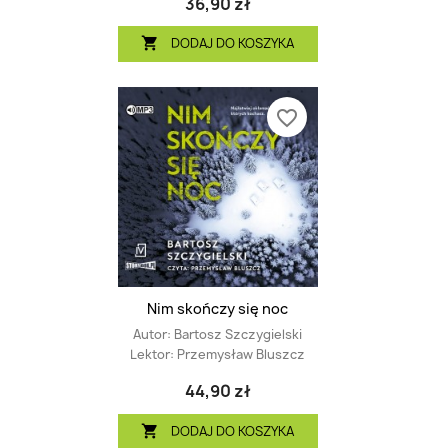
36,90 zł
DODAJ DO KOSZYKA

favorite_border
Nim skończy się noc
Autor:
Bartosz Szczygielski
Lektor:
Przemysław Bluszcz
44,90 zł
DODAJ DO KOSZYKA
