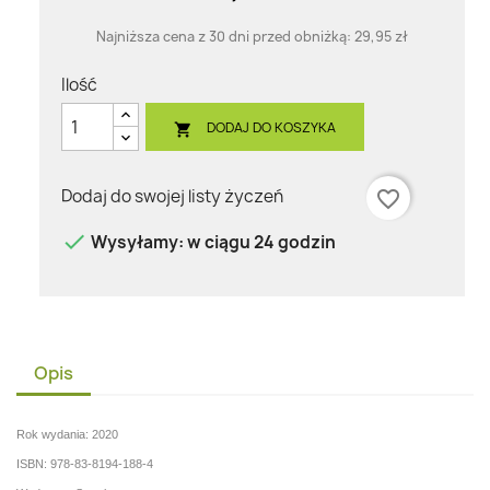
Najniższa cena z 30 dni przed obniżką:
29,95 zł
Ilość
DODAJ DO KOSZYKA

Dodaj do swojej listy życzeń
favorite_border

Wysyłamy: w ciągu 24 godzin
Opis
Rok wydania: 2020
ISBN: 978-83-8194-188-4