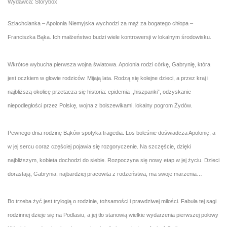
Wydawca: Storybox
Szlachcianka – Apolonia Niemyjska wychodzi za mąż za bogatego chłopa –
Franciszka Bąka. Ich małżeństwo budzi wiele kontrowersji w lokalnym środowisku.
Wkrótce wybucha pierwsza wojna światowa. Apolonia rodzi córkę, Gabrynię, która
jest oczkiem w głowie rodziców. Mijają lata. Rodzą się kolejne dzieci, a przez kraj i
najbliższą okolicę przetacza się historia: epidemia ,,hiszpanki”, odzyskanie
niepodległości przez Polskę, wojna z bolszewikami, lokalny pogrom Żydów.
Pewnego dnia rodzinę Bąków spotyka tragedia. Los boleśnie doświadcza Apolonię, a
w jej sercu coraz częściej pojawia się rozgoryczenie. Na szczęście, dzięki
najbliższym, kobieta dochodzi do siebie. Rozpoczyna się nowy etap w jej życiu. Dzieci
dorastają, Gabrynia, najbardziej pracowita z rodzeństwa, ma swoje marzenia…
Bo trzeba żyć jest trylogią o rodzinie, tożsamości i prawdziwej miłości. Fabuła tej sagi
rodzinnej dzieje się na Podlasiu, a jej tło stanowią wielkie wydarzenia pierwszej połowy