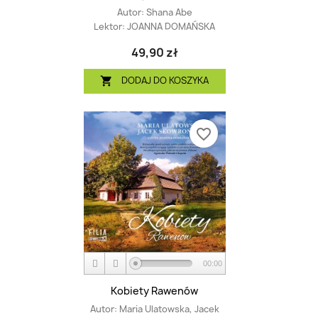
Autor:
Shana Abe
Lektor:
JOANNA DOMAŃSKA
49,90 zł
DODAJ DO KOSZYKA

favorite_border
00:00
Kobiety Rawenów
Autor:
Maria Ulatowska, Jacek