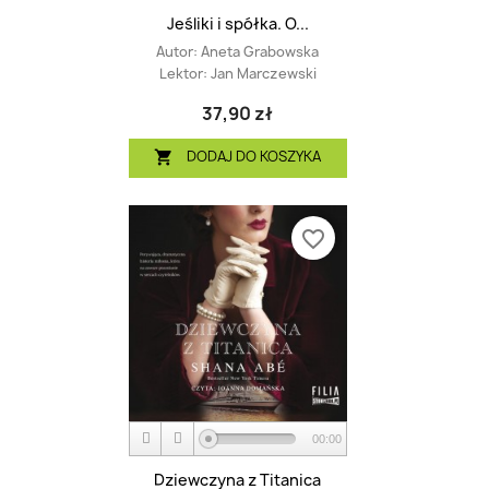
Jeśliki i spółka. O...
Autor:
Aneta Grabowska
Lektor:
Jan Marczewski
37,90 zł
DODAJ DO KOSZYKA

favorite_border
00:00
Dziewczyna z Titanica