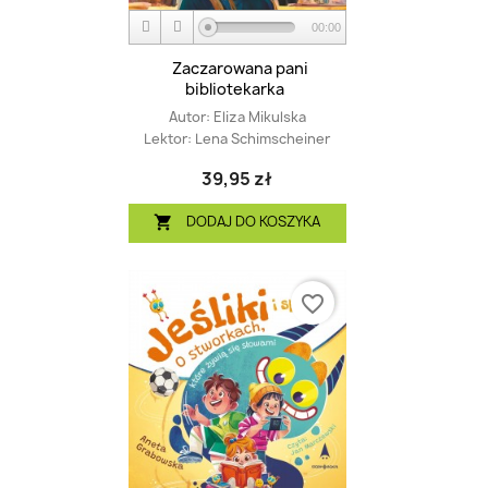
00:00
Zaczarowana pani
bibliotekarka
Autor:
Eliza Mikulska
Lektor:
Lena Schimscheiner
39,95 zł
DODAJ DO KOSZYKA

favorite_border