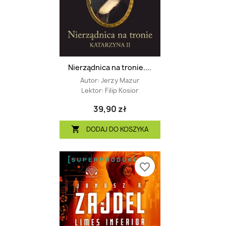
Nierządnica na tronie....
Autor:
Jerzy Mazur
Lektor:
Filip Kosior
39,90 zł
DODAJ DO KOSZYKA

favorite_border