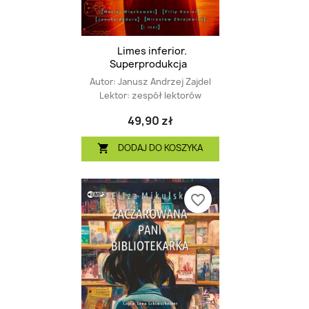
Limes inferior.
Superprodukcja
Autor:
Janusz Andrzej Zajdel
Lektor:
zespół lektorów
49,90 zł
DODAJ DO KOSZYKA

favorite_border