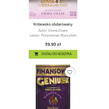
Królewsko obdarowany
Autor:
Emma Chase
Lektor:
Przemysław Wyszyński
39,90 zł
DODAJ DO KOSZYKA

favorite_border