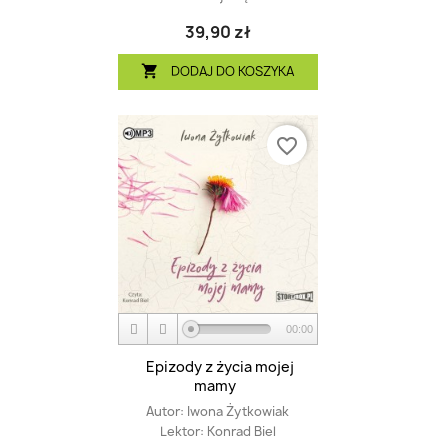
39,90 zł
DODAJ DO KOSZYKA

favorite_border
00:00
Epizody z życia mojej
mamy
Autor:
Iwona Żytkowiak
Lektor:
Konrad Biel