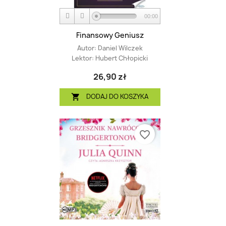
00:00
Finansowy Geniusz
Autor:
Daniel Wilczek
Lektor:
Hubert Chłopicki
26,90 zł
DODAJ DO KOSZYKA

favorite_border