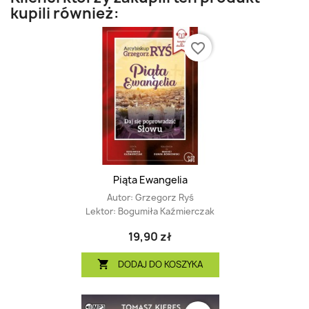
kupili również:
favorite_border
Piąta Ewangelia
Autor:
Grzegorz Ryś
Lektor:
Bogumiła Kaźmierczak
19,90 zł
DODAJ DO KOSZYKA
