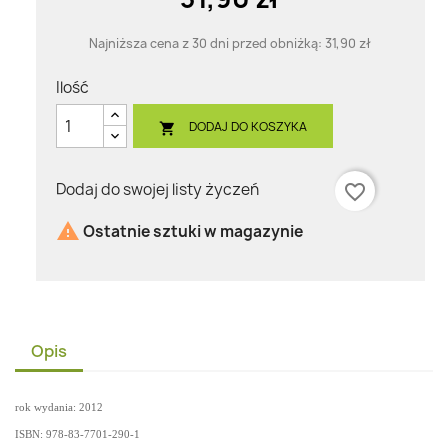
Najniższa cena z 30 dni przed obniżką:
31,90 zł
Ilość
DODAJ DO KOSZYKA

Dodaj do swojej listy życzeń
favorite_border

Ostatnie sztuki w magazynie
Opis
rok wydania: 2012
ISBN: 978-83-7701-290-1