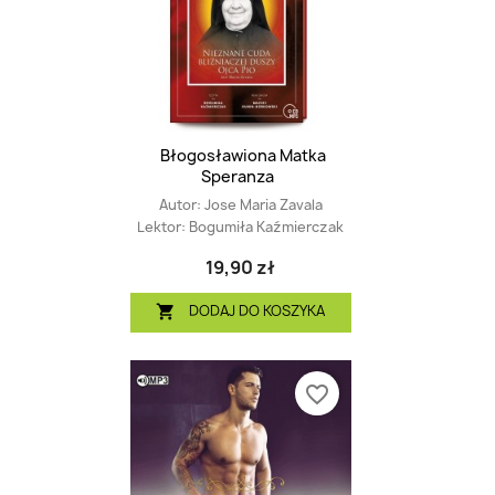
Błogosławiona Matka
Speranza
Autor:
Jose Maria Zavala
Lektor:
Bogumiła Kaźmierczak
19,90 zł
DODAJ DO KOSZYKA

favorite_border