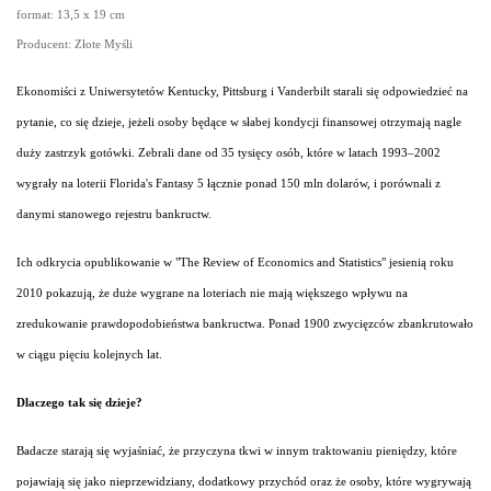
format: 13,5 x 19 cm
Producent: Złote Myśli
Ekonomiści z Uniwersytetów Kentucky, Pittsburg i Vanderbilt starali się odpowiedzieć na
pytanie, co się dzieje, jeżeli osoby będące w słabej kondycji finansowej otrzymają nagle
duży zastrzyk gotówki. Zebrali dane od 35 tysięcy osób, które w latach 1993–2002
wygrały na loterii Florida's Fantasy 5 łącznie ponad 150 mln dolarów, i porównali z
danymi stanowego rejestru bankructw.
Ich odkrycia opublikowanie w "The Review of Economics and Statistics" jesienią roku
2010 pokazują, że duże wygrane na loteriach nie mają większego wpływu na
zredukowanie prawdopodobieństwa bankructwa. Ponad 1900 zwycięzców zbankrutowało
w ciągu pięciu kolejnych lat.
Dlaczego tak się dzieje?
Badacze starają się wyjaśniać, że przyczyna tkwi w innym traktowaniu pieniędzy, które
pojawiają się jako nieprzewidziany, dodatkowy przychód oraz że osoby, które wygrywają