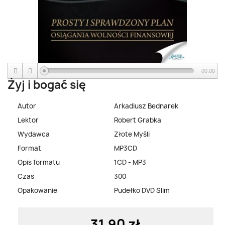
00:00
Żyj i bogać się
Autor
Arkadiusz Bednarek
Lektor
Robert Grabka
Wydawca
Złote Myśli
Format
MP3CD
Opis formatu
1CD - MP3
Czas
300
Opakowanie
Pudełko DVD Slim
31,90 zł