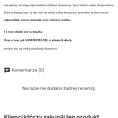
najczęściej, nie mają odpowiedniej edukacji finansowej. Są to bardzo ważne drogowskazy,
które pokazują nam, że aby stać się osobą wolną finansowo, potrzebne są dwie rzeczy:
odpowiednie wzorce mentalne oraz właściwa wiedza...
I o tym właśnie jest ta książka.
Oraz o tym, jak SAMODZIELNIE, o własnych siłach,
możesz stać się osobą niezależną finansowo.
Komentarze (0)
Na razie nie dodano żadnej recenzji.
Klienci którzy zakupili ten produkt