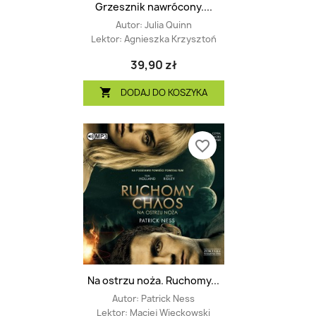
Grzesznik nawrócony....
Autor:
Julia Quinn
Lektor:
Agnieszka Krzysztoń
39,90 zł
DODAJ DO KOSZYKA

favorite_border
Na ostrzu noża. Ruchomy...
Autor:
Patrick Ness
Lektor:
Maciej Więckowski