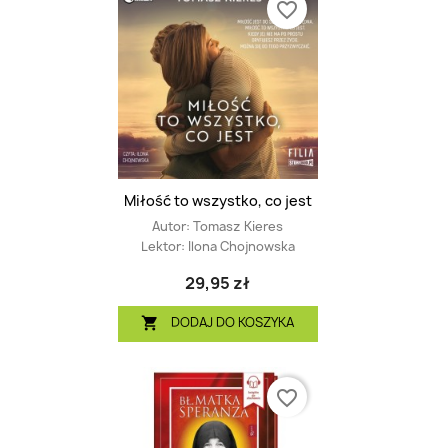
favorite_border
Miłość to wszystko, co jest
Autor:
Tomasz Kieres
Lektor:
Ilona Chojnowska
29,95 zł
DODAJ DO KOSZYKA

favorite_border