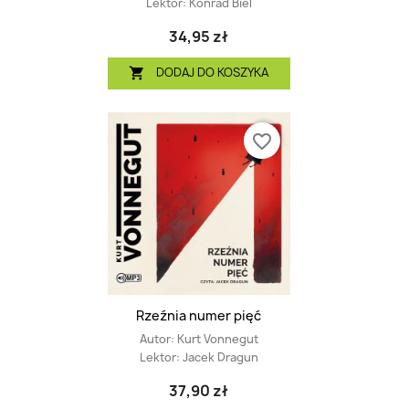
Lektor:
Konrad Biel
34,95 zł
DODAJ DO KOSZYKA

favorite_border
Rzeźnia numer pięć
Autor:
Kurt Vonnegut
Lektor:
Jacek Dragun
37,90 zł