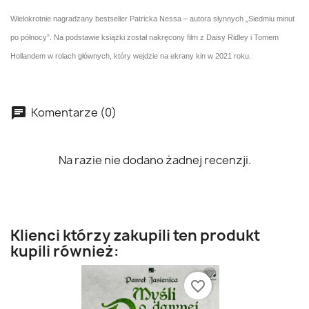
Wielokrotnie nagradzany bestseller Patricka Nessa – autora słynnych „Siedmiu minut
po północy”. Na podstawie książki został nakręcony film z Daisy Ridley i Tomem
Hollandem w rolach głównych, który wejdzie na ekrany kin w 2021 roku.
Komentarze (0)
Na razie nie dodano żadnej recenzji.
Klienci którzy zakupili ten produkt
kupili również:
favorite_border