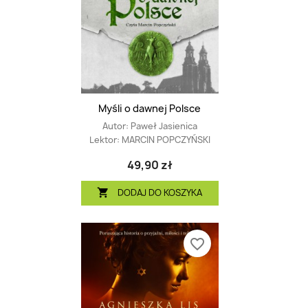
Myśli o dawnej Polsce
Autor:
Paweł Jasienica
Lektor:
MARCIN POPCZYŃSKI
49,90 zł
DODAJ DO KOSZYKA

favorite_border