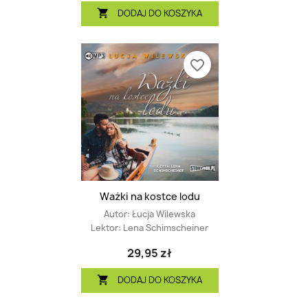
DODAJ DO KOSZYKA

favorite_border
Ważki na kostce lodu
Autor:
Łucja Wilewska
Lektor:
Lena Schimscheiner
29,95 zł
DODAJ DO KOSZYKA
