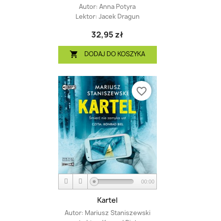
Autor:
Anna Potyra
Lektor:
Jacek Dragun
32,95 zł
DODAJ DO KOSZYKA

favorite_border
00:00
Kartel
Autor:
Mariusz Staniszewski