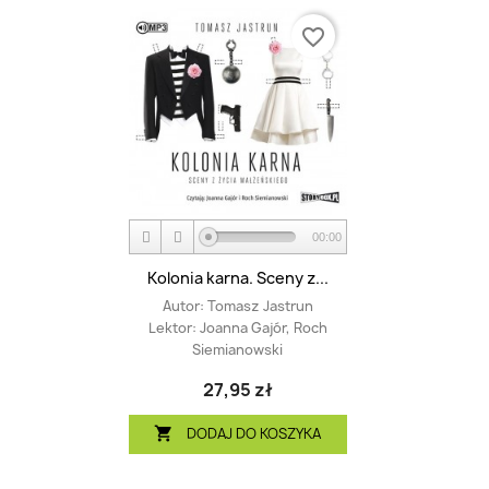
favorite_border
00:00
Kolonia karna. Sceny z...
Autor:
Tomasz Jastrun
Lektor:
Joanna Gajór, Roch
Siemianowski
27,95 zł
DODAJ DO KOSZYKA
