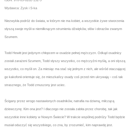
ISBN: 978-83-8202-132-5
Wydawca: Zysk i S-ka
Niezwykła podróż do świata, w którym nie ma kobiet, a wszystkie żywe stworzenia
słyszą swoje myśli w niemilknącym strumieniu dźwięków, słów i obrazów zwanym
Szumem.
Todd Hewitt jest jedynym chłopcem w osadzie pełnej mężczyzn. Odkąd osadnicy
zostali zarażeni Szumem, Todd słyszy wszystko, co mężczyźni myślą, a oni słyszą
wszystko, co myśli on. Za miesiąc ma stać się jednym z nich, ale wśród otaczającej
go kakofonii orientuje się, że mieszkańcy osady coś przed nim ukrywają – coś tak
strasznego, że Todd zmuszony jest uciec.
Ścigany przez wrogo nastawionych osadników, natrafia na dziwną, milczącą
dziewczynę. Kim ona jest? I dlaczego nie została zabita przez chorobę, tak jak
wszystkie inne kobiety w Nowym Świecie? W trakcie wspólnej podróży Todd będzie
musiał oduczyć się wszystkiego, co zna, by zrozumieć, kim naprawdę jest.