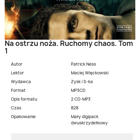
Na ostrzu noża. Ruchomy chaos. Tom
1
Autor
Patrick Ness
Lektor
Maciej Więckowski
Wydawca
Zysk i S-ka
Format
MP3CD
Opis formatu
2 CD-MP3
Czas
828
Opakowanie
Mały digipack
dwuskrzydełkowy