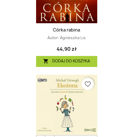
Córka rabina
Autor:
Agnieszka Lis
44,90 zł
DODAJ DO KOSZYKA

favorite_border