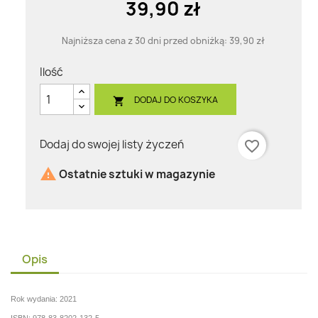
39,90 zł
Najniższa cena z 30 dni przed obniżką:
39,90 zł
Ilość
DODAJ DO KOSZYKA

Dodaj do swojej listy życzeń
favorite_border

Ostatnie sztuki w magazynie
Opis
Rok wydania: 2021