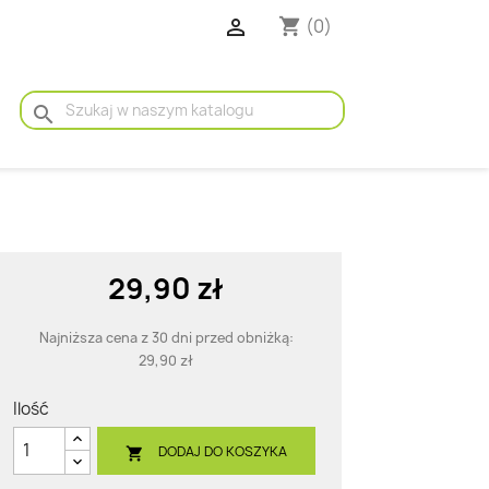

(0)
shopping_cart
search
29,90 zł
Najniższa cena z 30 dni przed obniżką:
29,90 zł
Ilość
DODAJ DO KOSZYKA
