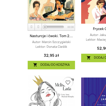
00:00
Frycek 
Autor:
Jak
Nasturcje i ćwoki. Tom 2....
Lektor:
Macie
Autor:
Marcin Szczygielski
Lektor:
Donata Cieślik
52,9
32,95 zł
DODAJ 

DODAJ DO KOSZYKA

favorite_border