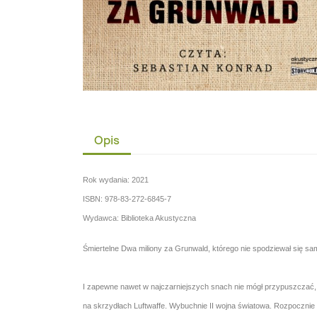
Opis
Rok wydania: 2021
ISBN: 978-83-272-6845-7
Wydawca: Biblioteka Akustyczna
Śmiertelne Dwa miliony za Grunwald, którego nie spodziewał się sa
I zapewne nawet w najczarniejszych snach nie mógł przypuszczać, że
na skrzydłach Luftwaffe. Wybuchnie II wojna światowa. Rozpocznie s