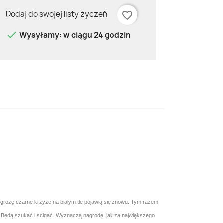
Dodaj do swojej listy życzeń
favorite_border

Wysyłamy: w ciągu 24 godzin
e grozę czarne krzyże na białym tle pojawią się znowu. Tym razem
ać. Będą szukać i ścigać. Wyznaczą nagrodę, jak za największego