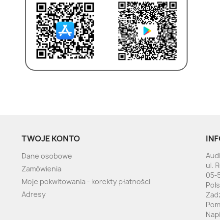
TWOJE KONTO
INF
Audi
Dane osobowe
ul. 
Zamówienia
05-
Moje pokwitowania - korekty płatności
Pol
Adresy
Zad
Pom
Nap