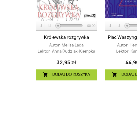
00:00
Królewska rozgrywka
Plac Waszyngt
Autor:
Melisa Łada
Autor:
Hen
Lektor:
Anna Dudziak-Klempka
Lektor:
Kam
32,95 zł
44,9
DODAJ DO KOSZYKA
DODAJ 

