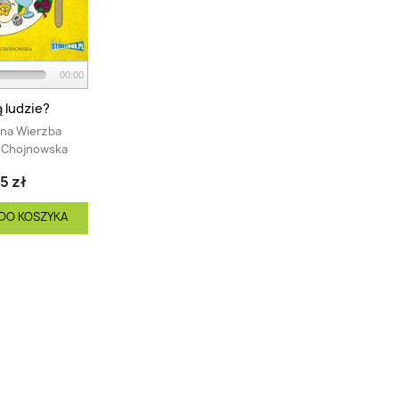
00:00
 ludzie?
ina Wierzba
a Chojnowska
5 zł
DO KOSZYKA