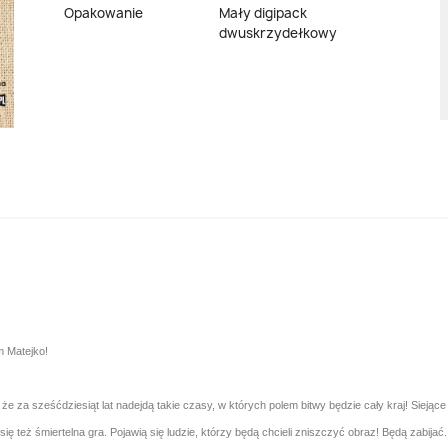
Opakowanie
Mały digipack
dwuskrzydełkowy
m Matejko!
 za sześćdziesiąt lat nadejdą takie czasy, w których polem bitwy będzie cały kraj! Siejąc
ię też śmiertelna gra. Pojawią się ludzie, którzy będą chcieli zniszczyć obraz! Będą zabij