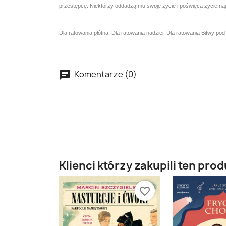
przestępcę. Niektórzy oddadzą mu swoje życie i poświęcą życie naj
Dla ratowania płótna. Dla ratowania nadziei. Dla ratowania Bitwy po
Komentarze (0)
Klienci którzy zakupili ten prod
favorite_border