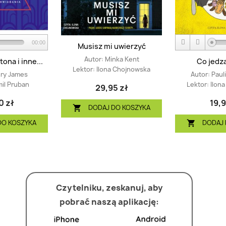
00:00
Musisz mi uwierzyć
Autor:
Minka Kent
ona i inne...
Co jedzą
Lektor:
Ilona Chojnowska
ry James
Autor:
Paul
il Pruban
Lektor:
Ilon
29,95 zł
0 zł
19,9
DODAJ DO KOSZYKA

DO KOSZYKA
DODAJ 

Czytelniku, zeskanuj, aby
pobrać naszą aplikację: