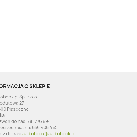
ORMACJA O SKLEPIE
obook.pl Sp. z o.o.
Redutowa 27
500 Piaseczno
ska
zwoń do nas:
781 776 894
oc techniczna:
536 405 462
isz do nas:
audiobook@audiobook.pl