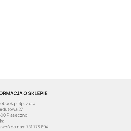
ORMACJA O SKLEPIE
obook.pl Sp. z o.o.
Redutowa 27
500 Piaseczno
ska
zwoń do nas:
781 776 894