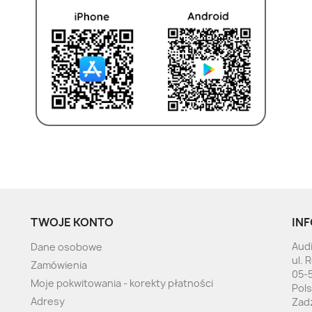
TWOJE KONTO
INF
Audi
Dane osobowe
ul. 
Zamówienia
05-
Moje pokwitowania - korekty płatności
Pol
Adresy
Zad