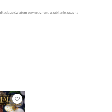
nikacja ze światem zewnętrznym, a zabijanie zaczyna
favorite_border