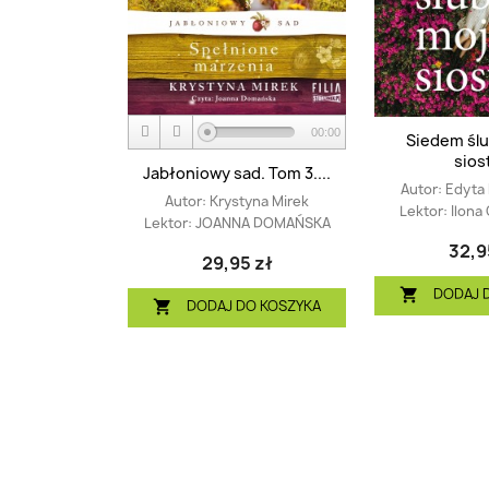
00:00
Siedem śl
sios
Jabłoniowy sad. Tom 3....
Autor:
Edyta
Autor:
Krystyna Mirek
Lektor:
Ilona
Lektor:
JOANNA DOMAŃSKA
32,9
29,95 zł
DODAJ 

DODAJ DO KOSZYKA
