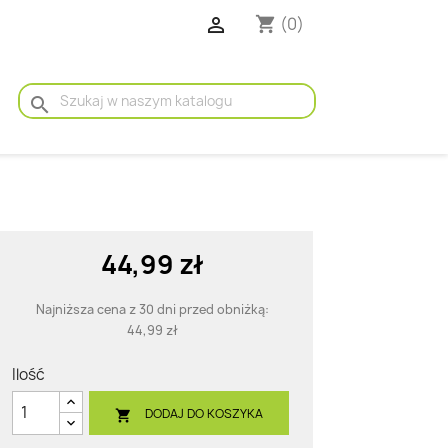

(0)
shopping_cart
search
44,99 zł
Najniższa cena z 30 dni przed obniżką:
44,99 zł
Ilość
DODAJ DO KOSZYKA
