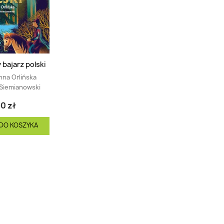
bajarz polski
na Orlińska
Siemianowski
0 zł
DO KOSZYKA