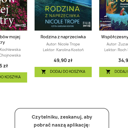
ubów mojej
Rodzina z naprzeciwka
Współczesny 
try
Autor:
Nicole Trope
Autor:
Zuzan
 Kochlewska
Lektor:
Karolina Kostoń
Lektor:
Roch 
 Chojnowska
49,90 zł
34,9
5 zł
DODAJ DO KOSZYKA
DODAJ 


DO KOSZYKA
Czytelniku, zeskanuj, aby
pobrać naszą aplikację: