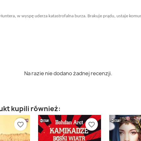
Huntera, w wyspę uderza katastrofalna burza. Brakuje prądu, ustaje komu
Na razie nie dodano żadnej recenzji.
ukt kupili również:
favorite_border
favorite_border