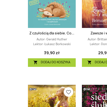
Z czułością dla siebie. Co...
Zawsze i 
Autor:
Gerald Huther
Autor:
Britta
Lektor:
Łukasz Borkowski
Lektor:
Dona
39,90 zł
29,9
DODAJ DO KOSZYKA
DODAJ 


favorite_border