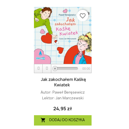
favorite_border
00:00
Jak zakochałem Kaśkę
Kwiatek
Autor:
Paweł Beręsewicz
Lektor:
Jan Marczewski
24,95 zł
DODAJ DO KOSZYKA
