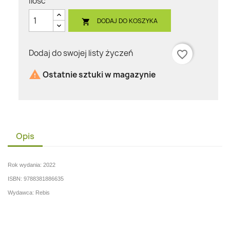
Ilość
DODAJ DO KOSZYKA

Dodaj do swojej listy życzeń
favorite_border

Ostatnie sztuki w magazynie
Opis
Rok wydania: 2022
ISBN: 9788381886635
Wydawca: Rebis