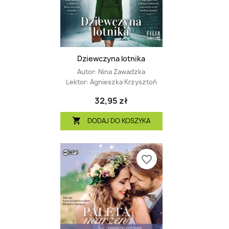
Dziewczyna lotnika
Autor:
Nina Zawadzka
Lektor:
Agnieszka Krzysztoń
32,95 zł
DODAJ DO KOSZYKA

favorite_border