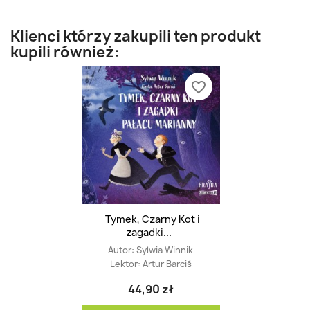
Klienci którzy zakupili ten produkt
kupili również:
favorite_border
Tymek, Czarny Kot i
zagadki...
Autor:
Sylwia Winnik
Lektor:
Artur Barciś
44,90 zł