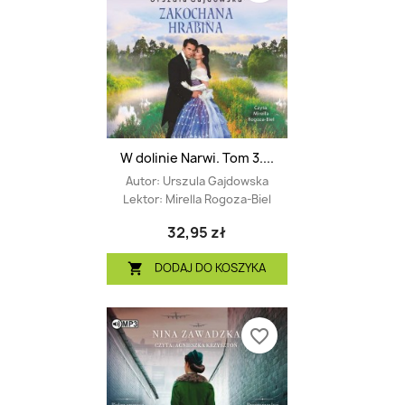
W dolinie Narwi. Tom 3....
Autor:
Urszula Gajdowska
Lektor:
Mirella Rogoza-Biel
32,95 zł
DODAJ DO KOSZYKA

favorite_border