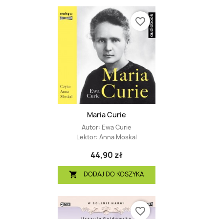
favorite_border
Maria Curie
Autor:
Ewa Curie
Lektor:
Anna Moskal
44,90 zł
DODAJ DO KOSZYKA

favorite_border