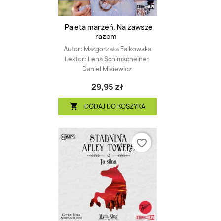
Paleta marzeń. Na zawsze
razem
Autor:
Małgorzata Falkowska
Lektor:
Lena Schimscheiner,
Daniel Misiewicz
29,95 zł
DODAJ DO KOSZYKA

favorite_border