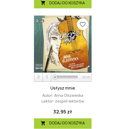
DODAJ DO KOSZYKA

favorite_border
00:00
Usłysz mnie
Autor:
Anna Olszewska
Lektor:
zespół lektorów
32,95 zł
DODAJ DO KOSZYKA
