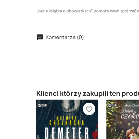
„Mała książka o obowiązkach” pomoże Wam spojrzeć n
Komentarze (0)
Klienci którzy zakupili ten prod
favorite_border