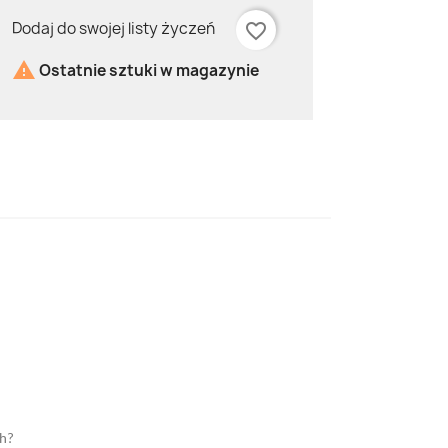
Dodaj do swojej listy życzeń
favorite_border

Ostatnie sztuki w magazynie
ch?