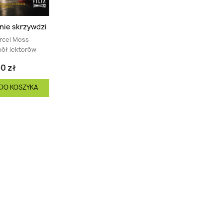
 nie skrzywdzi
rcel Moss
ół lektorów
0 zł
DO KOSZYKA