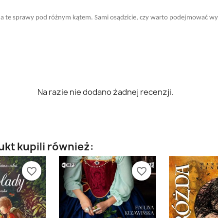
a te sprawy pod różnym kątem. Sami osądzicie, czy warto podejmować w
Na razie nie dodano żadnej recenzji.
ukt kupili również:
favorite_border
favorite_border