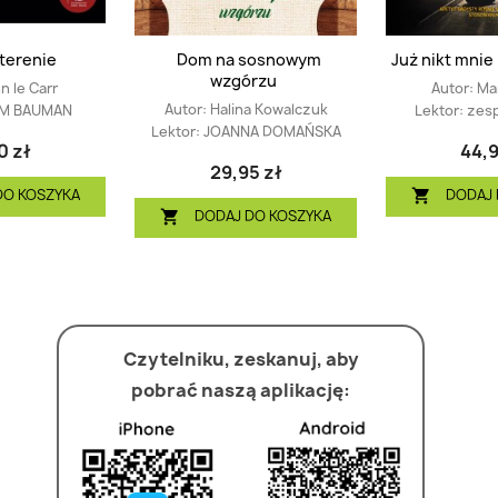
terenie
Dom na sosnowym
Już nikt mnie
wzgórzu
n le Carr
Autor:
Ma
Autor:
Halina Kowalczuk
M BAUMAN
Lektor:
zesp
Lektor:
JOANNA DOMAŃSKA
0 zł
44,9
29,95 zł
DO KOSZYKA
DODAJ 

DODAJ DO KOSZYKA

Czytelniku, zeskanuj, aby
pobrać naszą aplikację: