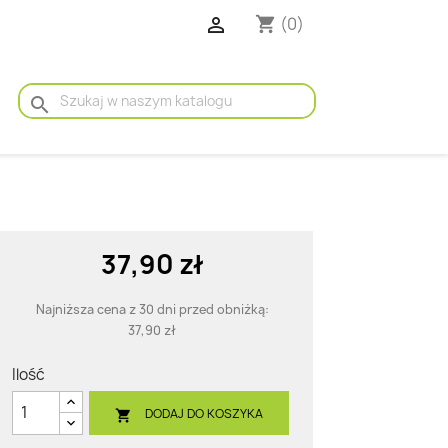

(0)
shopping_cart
search
37,90 zł
Najniższa cena z 30 dni przed obniżką:
37,90 zł
Ilość
DODAJ DO KOSZYKA
