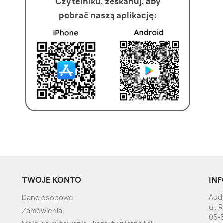
Czytelniku, zeskanuj, aby
pobrać naszą aplikację:
TWOJE KONTO
INF
Audi
Dane osobowe
ul. 
Zamówienia
05-