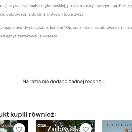
 się na granicy nepalsko-tybetańskiej, po czym zostaje zatrzymana. Polscy
ch, doprowadziła do śmierci swoich towarzyszy.
y mają dowody obciążające kobietę? Oprócz znalezienia odpowiedzi na te p
n niegdyś zaatakował ją kwasem...
Na razie nie dodano żadnej recenzji.
ukt kupili również:
favorite_border
favorite_border