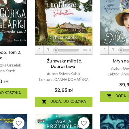
00:00
edo. Tom 2.
...
Żuławska miłość.
Młyn na
zka Grzelak
Dobrosława
Autor:
Geo
na Kerth
Autor:
Sylwia Kubik
Lektor:
Ann
Lektor:
JOANNA DOMAŃSKA
0 zł
39,9
32,95 zł
DO KOSZYKA
DODAJ 

DODAJ DO KOSZYKA

favorite_border
favorite_border