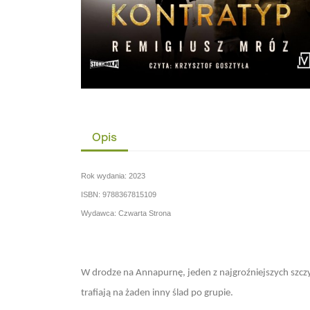
Opis
Rok wydania: 2023
ISBN: 9788367815109
Wydawca:
Czwarta Strona
W drodze na Annapurnę, jeden z najgroźniejszych szczyt
trafiają na żaden inny ślad po grupie.