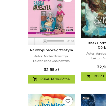
00:00
Blask Corr
Córka
Na dwoje babka grzeszyła
Autor:
Agnies
Autor:
Michał Krawczyk
Lektor:
An
Lektor:
Ilona Chojnowska
32,9
32,95 zł
DODAJ 

DODAJ DO KOSZYKA

favorite_border