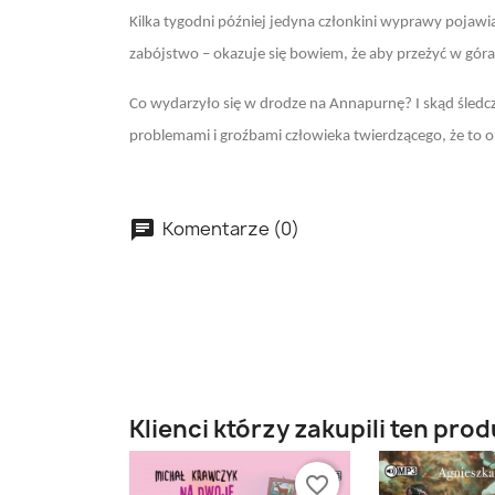
Kilka tygodni później jedyna członkini wyprawy pojawia
zabójstwo – okazuje się bowiem, że aby przeżyć w góra
Co wydarzyło się w drodze na Annapurnę? I skąd śledcz
problemami i groźbami człowieka twierdzącego, że to o
Komentarze (0)
Klienci którzy zakupili ten prod
favorite_border