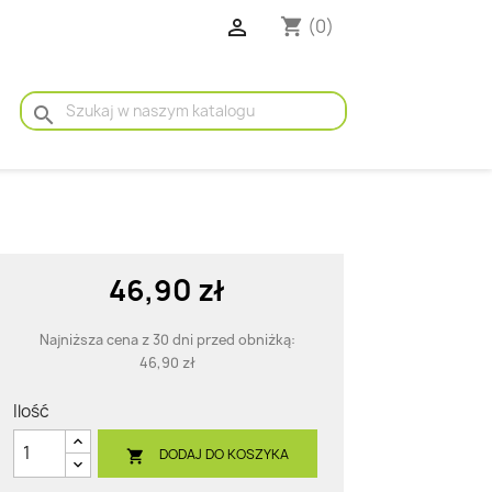

(0)
shopping_cart
search
46,90 zł
Najniższa cena z 30 dni przed obniżką:
46,90 zł
Ilość
DODAJ DO KOSZYKA
