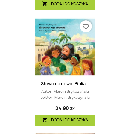
DODAJ DO KOSZYKA

favorite_border
Słowo na nowo. Biblia...
Autor:
Marcin Brykczyński
Lektor:
Marcin Brykczyński
24,90 zł
DODAJ DO KOSZYKA
