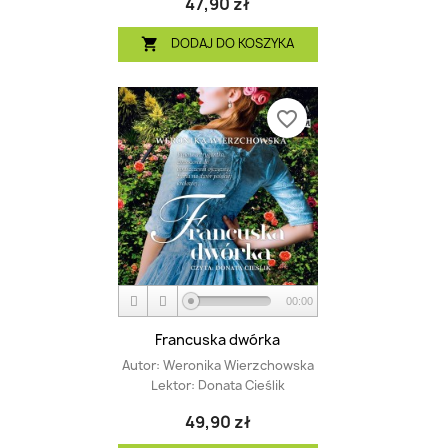
47,90 zł
DODAJ DO KOSZYKA

favorite_border
00:00
Francuska dwórka
Autor:
Weronika Wierzchowska
Lektor:
Donata Cieślik
49,90 zł