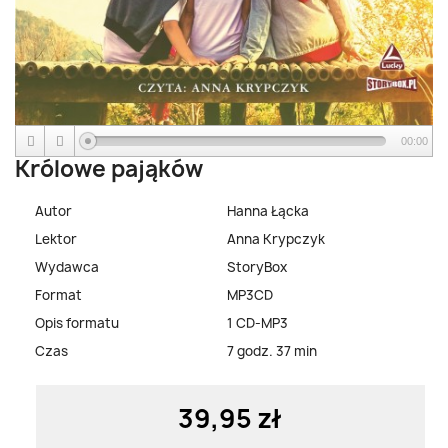
00:00
Królowe pająków
Autor
Hanna Łącka
Lektor
Anna Krypczyk
Wydawca
StoryBox
Format
MP3CD
Opis formatu
1 CD-MP3
Czas
7 godz. 37 min
39,95 zł