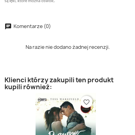
są lęki, które można oswoić.
Komentarze (0)
Na razie nie dodano żadnej recenzji.
Klienci którzy zakupili ten produkt
kupili również:
favorite_border