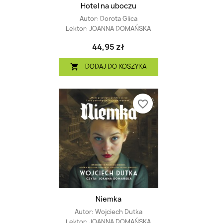
Hotel na uboczu
Autor:
Dorota Glica
Lektor:
JOANNA DOMAŃSKA
44,95 zł
DODAJ DO KOSZYKA

favorite_border
Niemka
Autor:
Wojciech Dutka
Lektor:
JOANNA DOMAŃSKA