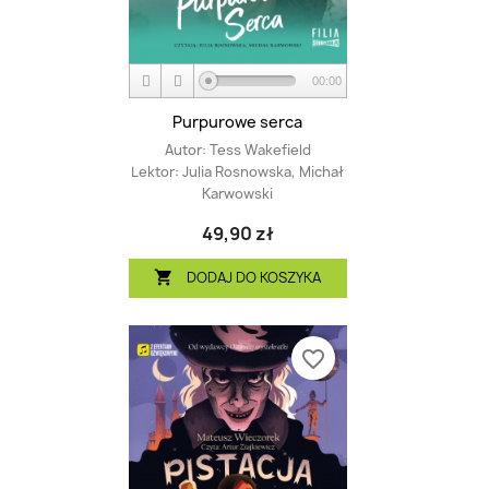
00:00
Purpurowe serca
Autor:
Tess Wakefield
Lektor:
Julia Rosnowska, Michał
Karwowski
49,90 zł
DODAJ DO KOSZYKA

favorite_border