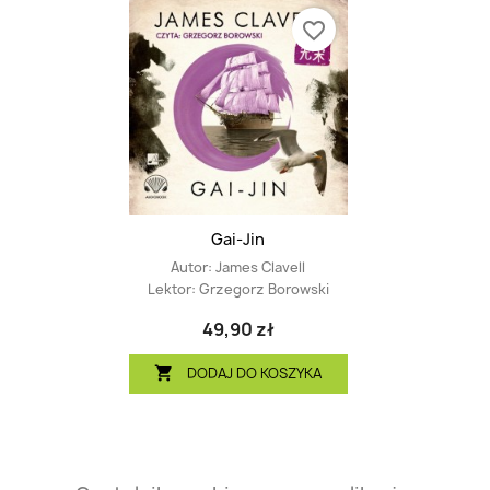
favorite_border
Gai-Jin
Autor:
James Clavell
Lektor:
Grzegorz Borowski
49,90 zł
DODAJ DO KOSZYKA
