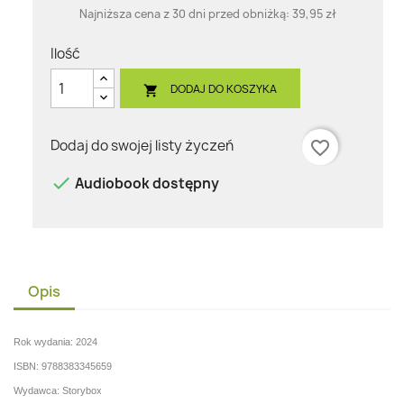
Najniższa cena z 30 dni przed obniżką:
39,95 zł
Ilość
DODAJ DO KOSZYKA

Dodaj do swojej listy życzeń
favorite_border

Audiobook dostępny
Opis
Rok wydania: 2024
ISBN: 9788383345659
Wydawca: Storybox