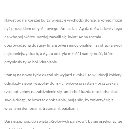
Nawet po najgorszej burzy wreszcie wychodzi słońce, a koniec może
być początkiem czegoś nowego. Anna, Iza i Agata doświadczyły tego
na własnej skórze. Każdej zawalił się świat: Anna została
doprowadzona do ruiny finansowej i emocjonalnej, Iza straciła swój
najcenniejszy skarb, a Agata odkryła miłość i namiętność, które
przyniosły tylko ból i cierpienie.
Szansą na nowe życie okazał się wyjazd z Polski. To w Szkocji kobiety
odnalazły siebie i wspólny dom – chwilową przystań – oraz zyskały
czas potrzebny na zabliźnienie się ran. I choć każda musi odszukać
swoją drogę, to krocząc obok siebie, mają siłę, by zmierzyć się z
własnymi demonami, traumami, pająkami…
Daj się zaprosić do świata „Królowych pająków”, by się przekonać, że