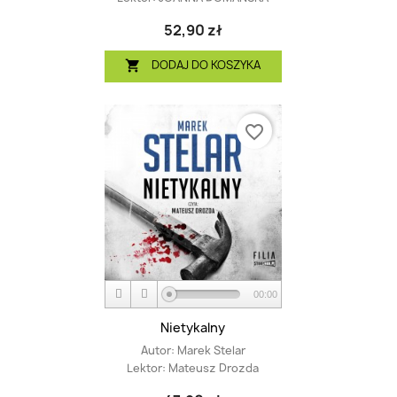
52,90 zł
DODAJ DO KOSZYKA

favorite_border
00:00
Nietykalny
Autor:
Marek Stelar
Lektor:
Mateusz Drozda