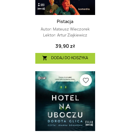
Pistacja
Autor:
Mateusz Wieczorek
Lektor:
Artur Ziajkiewicz
39,90 zł
DODAJ DO KOSZYKA

favorite_border