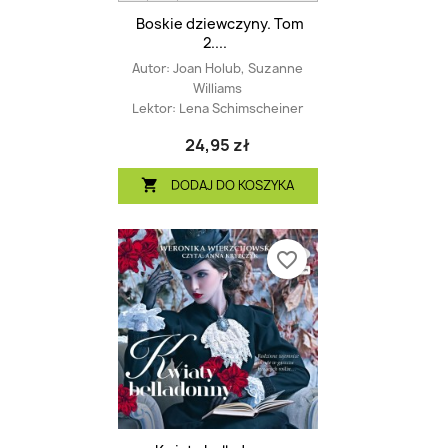
Boskie dziewczyny. Tom
2....
Autor:
Joan Holub, Suzanne
Williams
Lektor:
Lena Schimscheiner
24,95 zł
DODAJ DO KOSZYKA

favorite_border