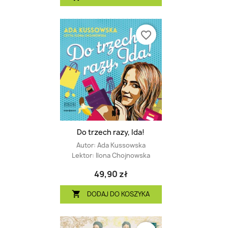
favorite_border
Do trzech razy, Ida!
Autor:
Ada Kussowska
Lektor:
Ilona Chojnowska
49,90 zł
DODAJ DO KOSZYKA
