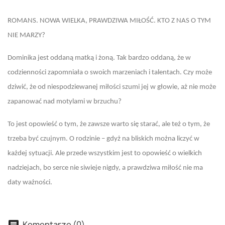
ROMANS. NOWA WIELKA, PRAWDZIWA MIŁOŚĆ. KTO Z NAS O TYM
NIE MARZY?
Dominika jest oddaną matką i żoną. Tak bardzo oddaną, że w
codzienności zapomniała o swoich marzeniach i talentach. Czy może
dziwić, że od niespodziewanej miłości szumi jej w głowie, aż nie może
zapanować nad motylami w brzuchu?
To jest opowieść o tym, że zawsze warto się starać, ale też o tym, że
trzeba być czujnym. O rodzinie – gdyż na bliskich można liczyć w
każdej sytuacji. Ale przede wszystkim jest to opowieść o wielkich
nadziejach, bo serce nie siwieje nigdy, a prawdziwa miłość nie ma
daty ważności.
Komentarze (0)