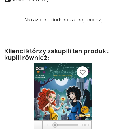
Na razie nie dodano żadnej recenzji.
Klienci którzy zakupili ten produkt
kupili również:
favorite_border
00:00