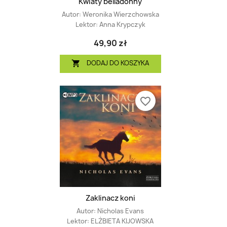
Kwiaty belladonny
Autor:
Weronika Wierzchowska
Lektor:
Anna Krypczyk
49,90 zł
DODAJ DO KOSZYKA

favorite_border
Zaklinacz koni
Autor:
Nicholas Evans
Lektor:
ELŻBIETA KIJOWSKA