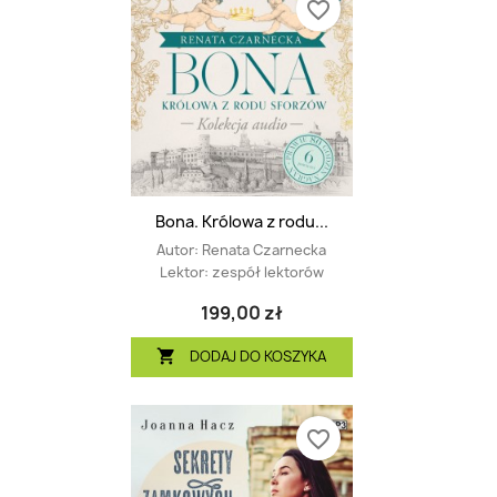
favorite_border
Bona. Królowa z rodu...
Autor:
Renata Czarnecka
Lektor:
zespół lektorów
199,00 zł
DODAJ DO KOSZYKA

favorite_border