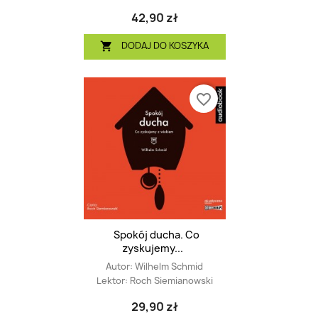
42,90 zł
DODAJ DO KOSZYKA

favorite_border
Spokój ducha. Co
zyskujemy...
Autor:
Wilhelm Schmid
Lektor:
Roch Siemianowski
29,90 zł