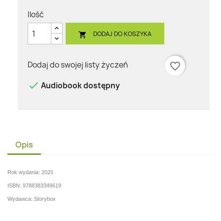
Ilość
DODAJ DO KOSZYKA

Dodaj do swojej listy życzeń
favorite_border

Audiobook dostępny
Opis
Rok wydania: 2025
ISBN: 9788383349619
Wydawca: Storybox