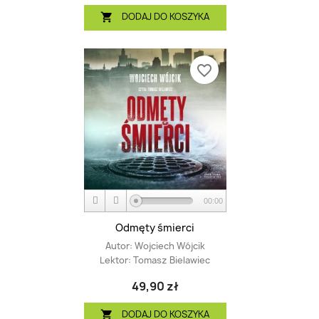
DODAJ DO KOSZYKA

favorite_border
00:00
Odmęty śmierci
Autor:
Wojciech Wójcik
Lektor:
Tomasz Bielawiec
49,90 zł
DODAJ DO KOSZYKA
