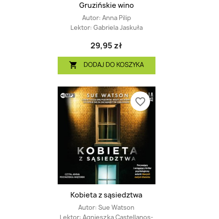
Gruzińskie wino
Autor:
Anna Pilip
Lektor:
Gabriela Jaskuła
29,95 zł
DODAJ DO KOSZYKA

favorite_border
Kobieta z sąsiedztwa
Autor:
Sue Watson
Lektor:
Agnieszka Castellanos-