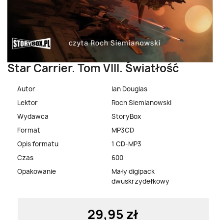
Star Carrier. Tom VIII. Światłość
Autor
Ian Douglas
Lektor
Roch Siemianowski
Wydawca
StoryBox
Format
MP3CD
Opis formatu
1 CD-MP3
Czas
600
Opakowanie
Mały digipack
dwuskrzydełkowy
29,95 zł