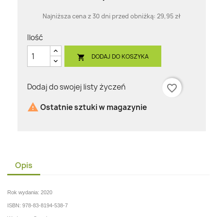
Najniższa cena z 30 dni przed obniżką:
29,95 zł
Ilość
DODAJ DO KOSZYKA

Dodaj do swojej listy życzeń
favorite_border

Ostatnie sztuki w magazynie
Opis
Rok wydania: 2020
ISBN: 978-83-8194-538-7