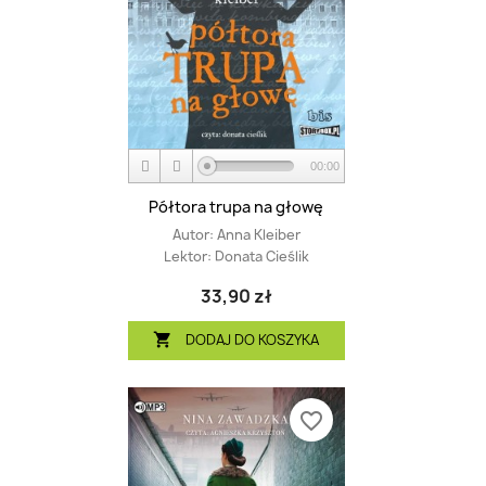
00:00
Półtora trupa na głowę
Autor:
Anna Kleiber
Lektor:
Donata Cieślik
33,90 zł
DODAJ DO KOSZYKA

favorite_border