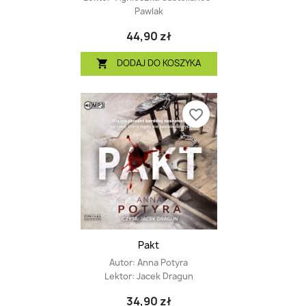
Pawlak
44,90 zł
DODAJ DO KOSZYKA

favorite_border
Pakt
Autor:
Anna Potyra
Lektor:
Jacek Dragun
34,90 zł