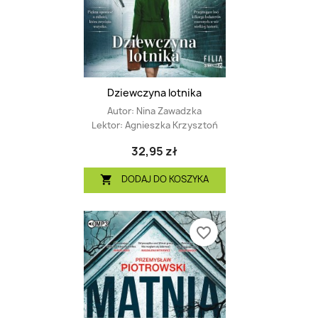
Dziewczyna lotnika
Autor:
Nina Zawadzka
Lektor:
Agnieszka Krzysztoń
32,95 zł
DODAJ DO KOSZYKA

favorite_border