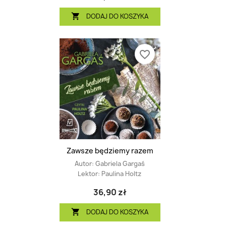
DODAJ DO KOSZYKA

favorite_border
Zawsze będziemy razem
Autor:
Gabriela Gargaś
Lektor:
Paulina Holtz
36,90 zł
DODAJ DO KOSZYKA
