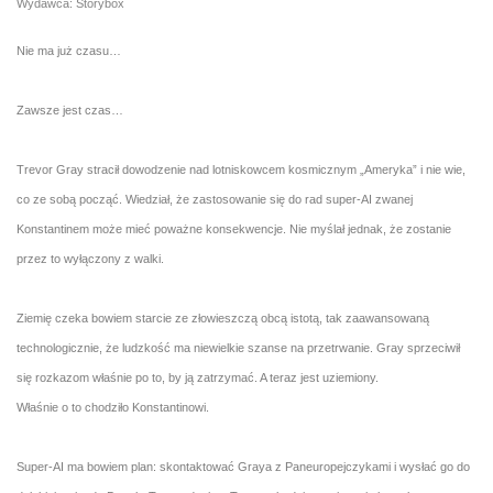
Wydawca: Storybox
Nie ma już czasu…
Zawsze jest czas…
Trevor Gray stracił dowodzenie nad lotniskowcem kosmicznym „Ameryka” i nie wie,
co ze sobą począć. Wiedział, że zastosowanie się do rad super-AI zwanej
Konstantinem może mieć poważne konsekwencje. Nie myślał jednak, że zostanie
przez to wyłączony z walki.
Ziemię czeka bowiem starcie ze złowieszczą obcą istotą, tak zaawansowaną
technologicznie, że ludzkość ma niewielkie szanse na przetrwanie. Gray sprzeciwił
się rozkazom właśnie po to, by ją zatrzymać. A teraz jest uziemiony.
Właśnie o to chodziło Konstantinowi.
Super-AI ma bowiem plan: skontaktować Graya z Paneuropejczykami i wysłać go do