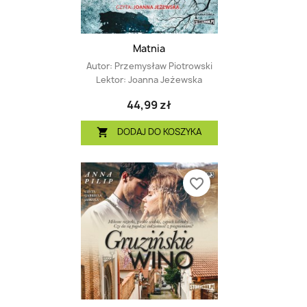
Matnia
Autor:
Przemysław Piotrowski
Lektor:
Joanna Jeżewska
44,99 zł
DODAJ DO KOSZYKA

favorite_border