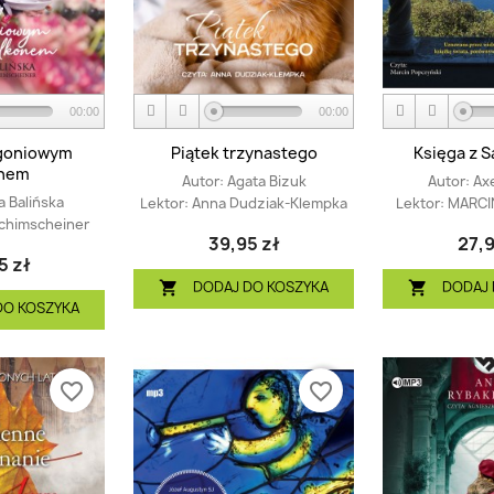
00:00
00:00
rgoniowym
Piątek trzynastego
Księga z S
onem
Autor:
Agata Bizuk
Autor:
Ax
 Balińska
Lektor:
Anna Dudziak-Klempka
Lektor:
MARCI
chimscheiner
39,95 zł
27,9
5 zł
DODAJ DO KOSZYKA
DODAJ 


DO KOSZYKA
favorite_border
favorite_border