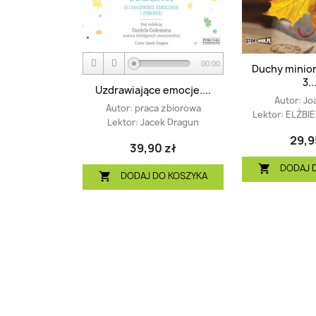
00:00
Duchy minion
3...
Uzdrawiające emocje....
Autor:
Jo
Autor:
praca zbiorowa
Lektor:
ELŻBI
Lektor:
Jacek Dragun
29,9
39,90 zł
DODAJ 

DODAJ DO KOSZYKA
