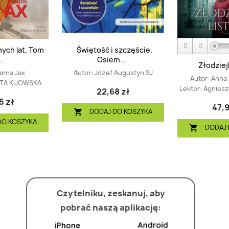
ych lat. Tom
Świętość i szczęście.
.
Osiem...
Złodziej
anna Jax
Autor:
Józef Augustyn SJ
Autor:
Anna 
ETA KIJOWSKA
Lektor:
Agniesz
22,68 zł
5 zł
47,9
DODAJ DO KOSZYKA

DO KOSZYKA
DODAJ 

Czytelniku, zeskanuj, aby
pobrać naszą aplikację: