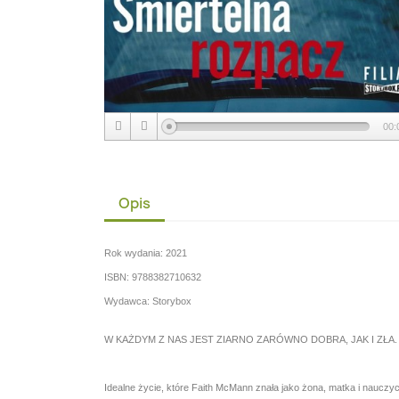
00:
Opis
Rok wydania: 2021
ISBN: 9788382710632
Wydawca: Storybox
W KAŻDYM Z NAS JEST ZIARNO ZARÓWNO DOBRA, JAK I ZŁA.
Idealne życie, które Faith McMann znała jako żona, matka i nauczycie