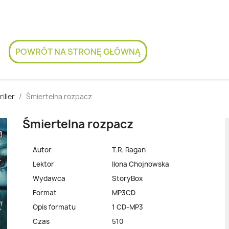
POWRÓT NA STRONĘ GŁÓWNĄ
riller
Śmiertelna rozpacz
Śmiertelna rozpacz
Autor
T.R. Ragan
Lektor
Ilona Chojnowska
Wydawca
StoryBox
Format
MP3CD
Opis formatu
1 CD-MP3
Czas
510