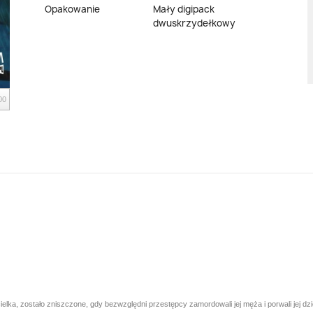
Opakowanie
Mały digipack
dwuskrzydełkowy
00
lka, zostało zniszczone, gdy bezwzględni przestępcy zamordowali jej męża i porwali jej dziec