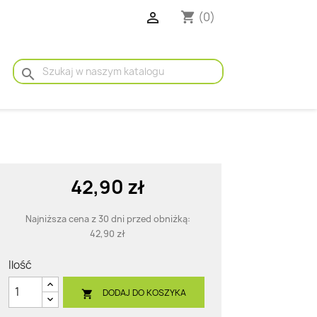

(0)
shopping_cart
search
42,90 zł
Najniższa cena z 30 dni przed obniżką:
42,90 zł
Ilość
DODAJ DO KOSZYKA
