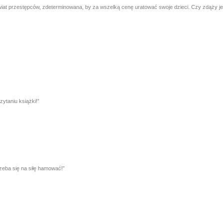
iat przestępców, zdeterminowana, by za wszelką cenę uratować swoje dzieci. Czy zdąży j
ytaniu książki!”
zeba się na siłę hamować!”