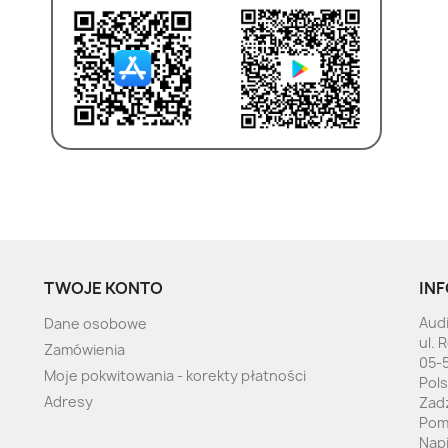
TWOJE KONTO
INF
Audi
Dane osobowe
ul. 
Zamówienia
05-
Moje pokwitowania - korekty płatności
Pol
Adresy
Zad
Pom
Nap