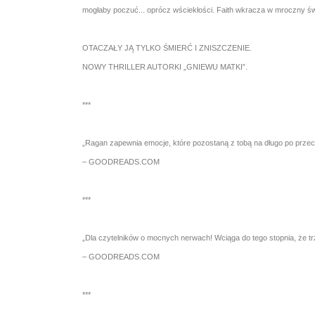
mogłaby poczuć... oprócz wściekłości. Faith wkracza w mroczny św
OTACZAŁY JĄ TYLKO ŚMIERĆ I ZNISZCZENIE.
NOWY THRILLER AUTORKI „GNIEWU MATKI”.
***
„Ragan zapewnia emocje, które pozostaną z tobą na długo po przecz
– GOODREADS.COM
***
„Dla czytelników o mocnych nerwach! Wciąga do tego stopnia, że tr
– GOODREADS.COM
***