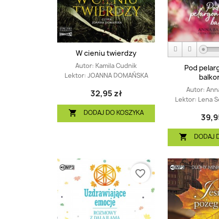
W cieniu twierdzy
Autor:
Kamila Cudnik
Pod pela
Lektor:
JOANNA DOMAŃSKA
balk
Autor:
Anna
32,95 zł
Lektor:
Lena S
DODAJ DO KOSZYKA

39,9
DODAJ 

favorite_border