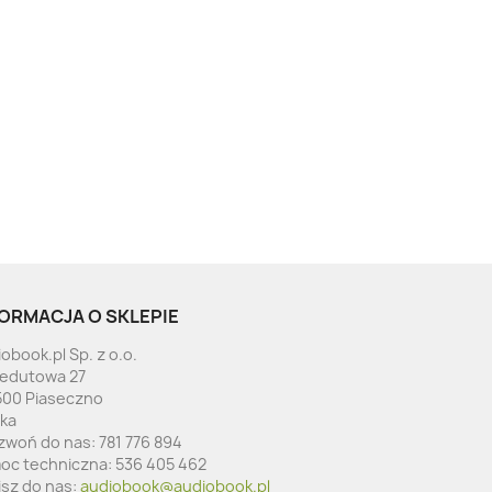
ORMACJA O SKLEPIE
obook.pl Sp. z o.o.
Redutowa 27
500 Piaseczno
ska
zwoń do nas:
781 776 894
oc techniczna:
536 405 462
isz do nas:
audiobook@audiobook.pl