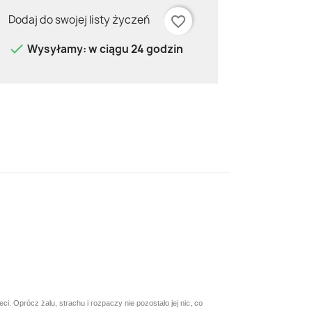
Dodaj do swojej listy życzeń
favorite_border

Wysyłamy: w ciągu 24 godzin
i. Oprócz żalu, strachu i rozpaczy nie pozostało jej nic, co