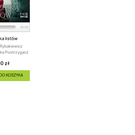
00:00
ka listów
Rybakiewicz
ka Postrzygacz
0 zł
DO KOSZYKA