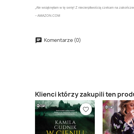
„Ale wsiąknęłam w tę serię! Z niecierpliwością czekam na zakończen
– AMAZON.COM
Komentarze (0)
Klienci którzy zakupili ten prod
favorite_border