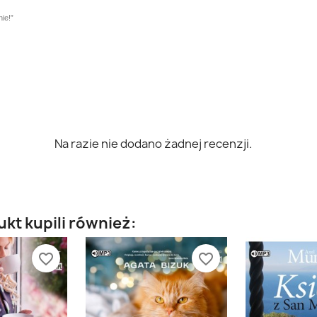
ie!”
Na razie nie dodano żadnej recenzji.
ukt kupili również:
favorite_border
favorite_border