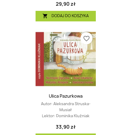
29,90 zł
DODAJ DO KOSZYKA

favorite_border
Ulica Pazurkowa
Autor:
Aleksandra Struska-
Musiał
Lektor:
Dominika Kluźniak
33,90 zł