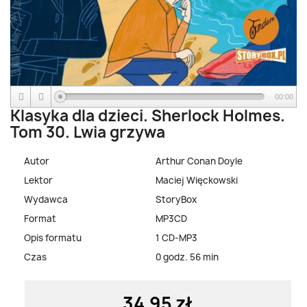
00:00
Klasyka dla dzieci. Sherlock Holmes.
Tom 30. Lwia grzywa
Autor
Arthur Conan Doyle
Lektor
Maciej Więckowski
Wydawca
StoryBox
Format
MP3CD
Opis formatu
1 CD-MP3
Czas
0 godz. 56 min
34,95 zł