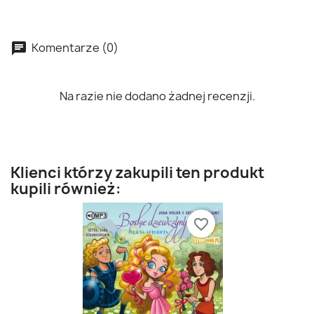
Komentarze (0)
Na razie nie dodano żadnej recenzji.
Klienci którzy zakupili ten produkt
kupili również:
favorite_border