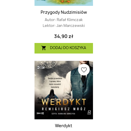
Przygody Nudzimisiów
Autor:
Rafał Klimczak
Lektor:
Jan Marczewski
34,90 zł
DODAJ DO KOSZYKA

favorite_border
Werdykt