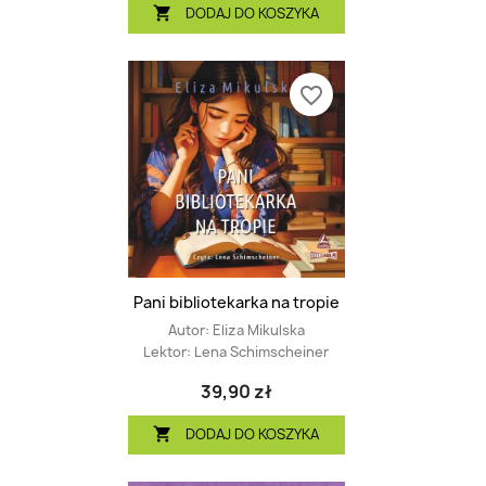
DODAJ DO KOSZYKA

favorite_border
Pani bibliotekarka na tropie
Autor:
Eliza Mikulska
Lektor:
Lena Schimscheiner
39,90 zł
DODAJ DO KOSZYKA
