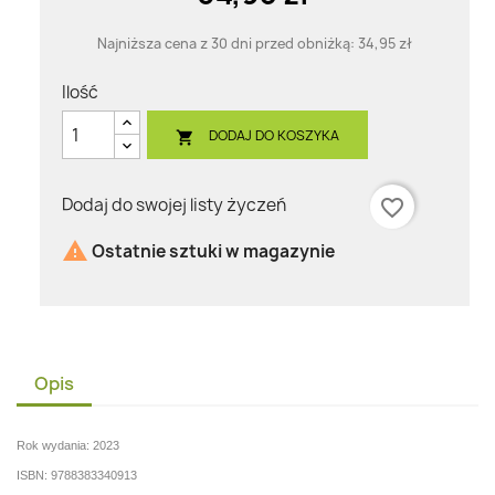
Najniższa cena z 30 dni przed obniżką:
34,95 zł
Ilość
DODAJ DO KOSZYKA

Dodaj do swojej listy życzeń
favorite_border

Ostatnie sztuki w magazynie
Opis
Rok wydania: 2023
ISBN: 9788383340913