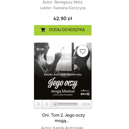
Autor:
Remigiusz Mróz
Lektor:
Karolina Gorczyca
42,90 zł
DODAJ DO KOSZYKA

favorite_border
00:00
Oni. Tom 2. Jego oczy
mogą...
Autor:
Kamila Andrzejak-