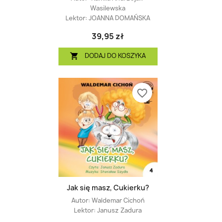
Wasilewska
Lektor:
JOANNA DOMAŃSKA
39,95 zł
DODAJ DO KOSZYKA

favorite_border
Jak się masz, Cukierku?
Autor:
Waldemar Cichoń
Lektor:
Janusz Zadura