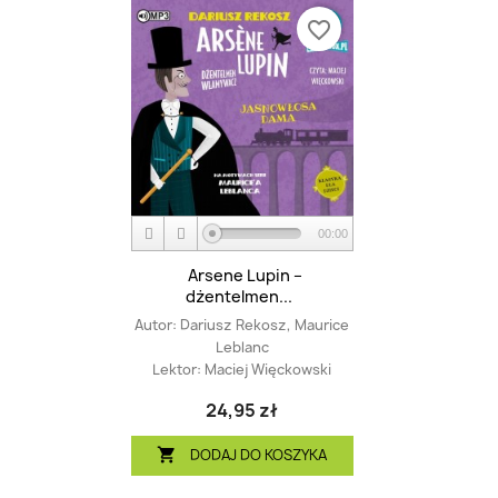
favorite_border
00:00
Arsene Lupin –
dżentelmen...
Autor:
Dariusz Rekosz, Maurice
Leblanc
Lektor:
Maciej Więckowski
24,95 zł
DODAJ DO KOSZYKA
