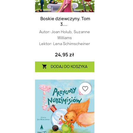
Boskie dziewczyny. Tom
3....
Autor:
Joan Holub, Suzanne
Williams
Lektor:
Lena Schimscheiner
24,95 zł
DODAJ DO KOSZYKA

favorite_border