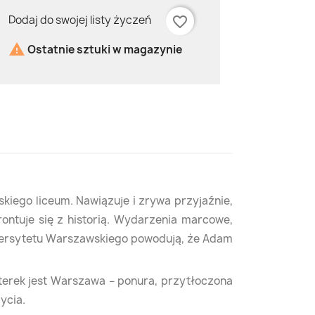
Dodaj do swojej listy życzeń
favorite_border

Ostatnie sztuki w magazynie
iego liceum. Nawiązuje i zrywa przyjaźnie,
rontuje się z historią. Wydarzenia marcowe,
iwersytetu Warszawskiego powodują, że Adam
aterek jest Warszawa – ponura, przytłoczona
ycia.