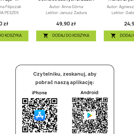
a Filipczak
Autor:
Anna Górna
Autor:
Agniesz
IA PESZEK
Lektor:
Janusz Zadura
Lektor:
Gabr
0 zł
49,90 zł
24,9
DO KOSZYKA
DODAJ DO KOSZYKA
DODAJ 


Czytelniku, zeskanuj, aby
pobrać naszą aplikację: