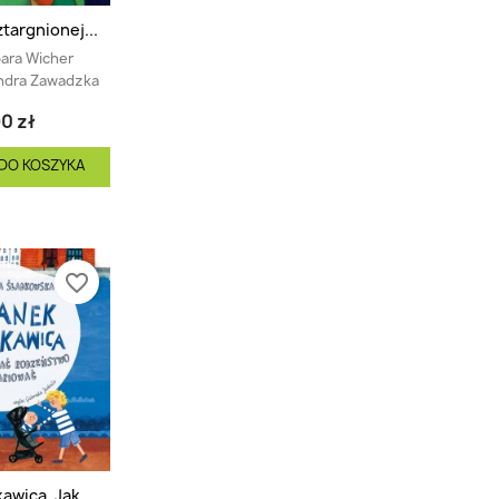
targnionej...
ara Wicher
ndra Zawadzka
0 zł
DO KOSZYKA
favorite_border
awica. Jak...