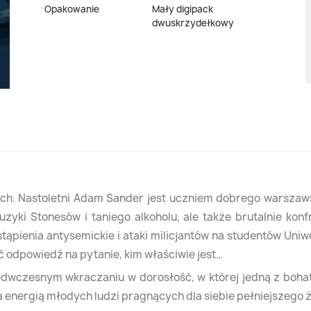
Opakowanie
Mały digipack
dwuskrzydełkowy
ch. Nastoletni Adam Sander jest uczniem dobrego warszawsk
ki Stonesów i taniego alkoholu, ale także brutalnie konf
tąpienia antysemickie i ataki milicjantów na studentów Un
ć odpowiedź na pytanie, kim właściwie jest…
zedwczesnym wkraczaniu w dorosłość, w której jedną z boh
energią młodych ludzi pragnących dla siebie pełniejszego ż