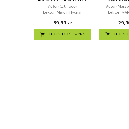
Autor:
C.J. Tudor
Autor:
Marzen
Lektor:
Marcin Hycnar
Lektor:
MAR
39,99 zł
29,9
DODAJ DO KOSZYKA
DODAJ 

