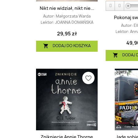
Nikt nie widział, nikt nie...
Autor:
Małgorzata Warda
Pokonaj swoj
Lektor:
JOANNA DOMAŃSKA
Autor:
El
Lektor:
Ann
29,95 zł
49,9
DODAJ DO KOSZYKA

DODAJ 

favorite_border
Zniknięcie Annie Thorne
Jadę sobie.