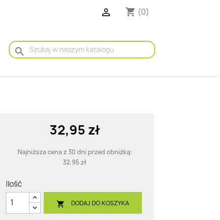

(0)
shopping_cart
search
32,95 zł
Najniższa cena z 30 dni przed obniżką:
32,95 zł
Ilość
DODAJ DO KOSZYKA
