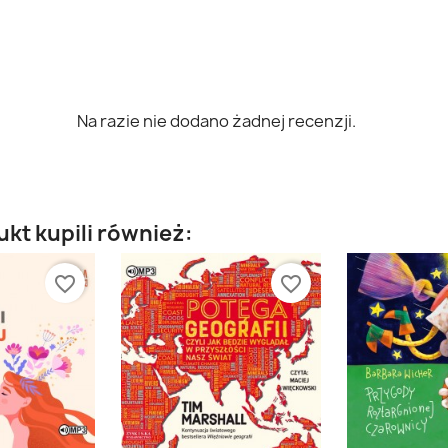
Na razie nie dodano żadnej recenzji.
ukt kupili również:
favorite_border
favorite_border