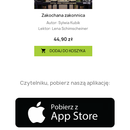
Zakochana zakonnica
Autor:
Sylwia Kubik
Lektor:
Lena Schimscheiner
44,90 zł
DODAJ DO KOSZYKA

Czytelniku, pobierz naszą aplikację: