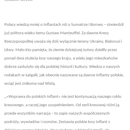
Polacy wiedzą mniej o Inflantach niż o Sumatrze i Borneo – stwierdził
już półtora wieku temu Gustaw Manteuffel. Za dawne Kresy
Rzeczypospolitej uważa się dziś wyłącznie tereny Ukrainy, Białorusi i
Litwy. Mało kto pamięta, że ziemie dzisiejszej Łotwy dzieliły przez
ponad dwa stulecia losy naszego kraju, a wielu jego mieszkańców
dobrze zasłużyło się dla polskiej historii i kultury. Wiedza o naszych
rodakach w Łatgalii, jak obecnie nazywane są dawne Inflanty polskie,
wciąż jest znikoma nad Wisłą.
„
»
Wyprawa do polskich Inflant
«
nie jest kontynuacją naszego cyklu
kresowego, a raczej jego uzupełnieniem. Od serii kresowej różni ją
przede wszystkim narracja – to zapis naszych współczesnych
podróży, wywiadów i rozmów. Zestawia polskie losy Inflant z