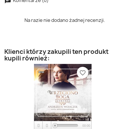
Komentarze (0)
Na razie nie dodano żadnej recenzji.
Klienci którzy zakupili ten produkt
kupili również:
favorite_border
00:00