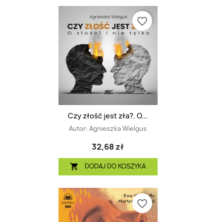
favorite_border
Czy złość jest zła?. O...
Autor:
Agnieszka Wielgus
32,68 zł
DODAJ DO KOSZYKA

favorite_border