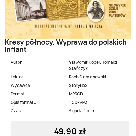
Kresy północy. Wyprawa do polskich
Inflant
Autor
Sławomir Koper, Tomasz
Stańczyk
Lektor
Roch Siemianowski
Wydawca
StoryBox
Format
MP3CD
Opis formatu
1 CD-MP3
Czas
9 godz. 1 min
49,90 zł