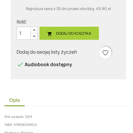
Najniższa cena z 30 dni przed obniżką:
49,90 zł
Ilość
DODAJ DO KOSZYKA

Dodaj do swojej listy życzeń
favorite_border

Audiobook dostępny
Opis
Rok wydania: 2024
ISBN: 9788383349510
Wydawca: Storybox