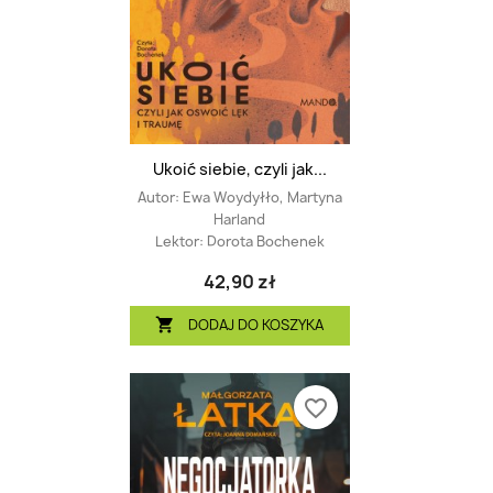
Ukoić siebie, czyli jak...
Autor:
Ewa Woydyłło, Martyna
Harland
Lektor:
Dorota Bochenek
42,90 zł
DODAJ DO KOSZYKA

favorite_border