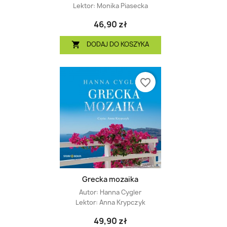
Lektor:
Monika Piasecka
46,90 zł
DODAJ DO KOSZYKA

favorite_border
Grecka mozaika
Autor:
Hanna Cygler
Lektor:
Anna Krypczyk
49,90 zł