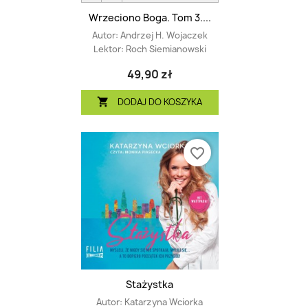
Wrzeciono Boga. Tom 3....
Autor:
Andrzej H. Wojaczek
Lektor:
Roch Siemianowski
49,90 zł
DODAJ DO KOSZYKA

favorite_border
Stażystka
Autor:
Katarzyna Wciorka