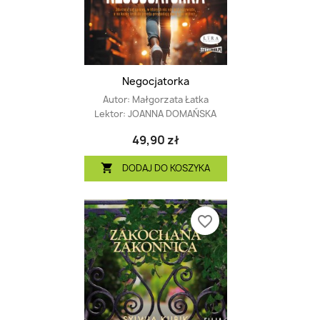
Negocjatorka
Autor:
Małgorzata Łatka
Lektor:
JOANNA DOMAŃSKA
49,90 zł
DODAJ DO KOSZYKA

favorite_border