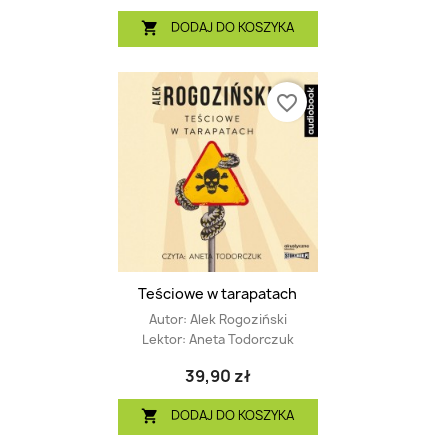
DODAJ DO KOSZYKA

favorite_border
Teściowe w tarapatach
Autor:
Alek Rogoziński
Lektor:
Aneta Todorczuk
39,90 zł
DODAJ DO KOSZYKA
