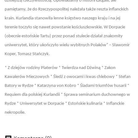
dzisiejszą rzeczywistością. Opowiadamy o historii Łatgalii, ale
pamiętamy, że do Rzeczypospolitej należała także reszta inflanckich
krain. Kurlandia stanowiła lenne księstwo naszego kraju i na jej
terenie toczyło się nawet powstanie kościuszkowskie. W Dorpacie
(obecnie estońskie Tartu) przez ponad stulecie działał znakomity
uniwersytet, który ukończyło wielu wybitnych Polaków” – Sławomir
Koper, Tomasz Stańczyk.
* Z dziejów rodziny Platerów * Twierdza nad Dźwiną * Zakon
Kawalerów Mieczowych * Śledź z owocami i kwas chlebowy * Stefan
Batory w Rydze * Katarzyna von Kobro * Śladami triumfów husarii *
Requiem dla polskiej Kurlandii * Sprawa seminarium duchownego w
Rydze * Uniwersytet w Dorpacie * Estońskie kulinaria * Inflanckie
nekropolie.