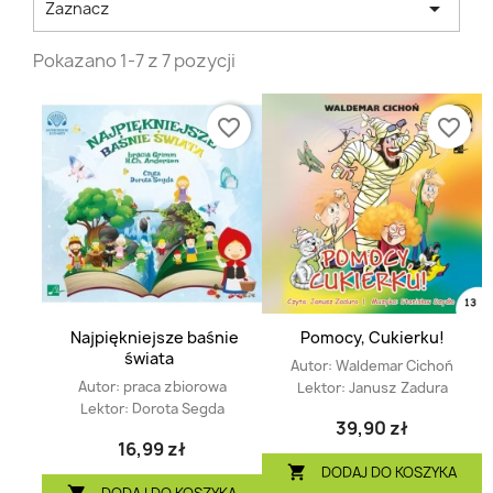

Zaznacz
Pokazano 1-7 z 7 pozycji
favorite_border
favorite_border
Najpiękniejsze baśnie
Pomocy, Cukierku!
świata
Autor:
Waldemar Cichoń
Autor:
praca zbiorowa
Lektor:
Janusz Zadura
Lektor:
Dorota Segda
39,90 zł
16,99 zł
DODAJ DO KOSZYKA

DODAJ DO KOSZYKA