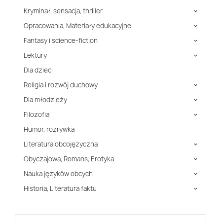
Kryminał, sensacja, thriller

Opracowania, Materiały edukacyjne

Fantasy i science-fiction

Lektury

Dla dzieci
Religia i rozwój duchowy

Dla młodzieży

Filozofia

Humor, rozrywka
Literatura obcojęzyczna

Obyczajowa, Romans, Erotyka

Nauka języków obcych

Historia, Literatura faktu
