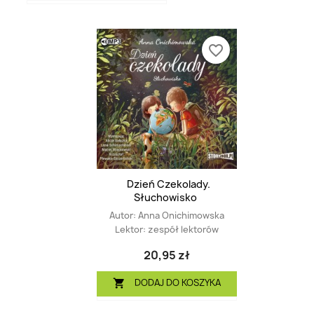
favorite_border
Dzień Czekolady.
Słuchowisko
Autor:
Anna Onichimowska
Lektor:
zespół lektorów
20,95 zł
DODAJ DO KOSZYKA
