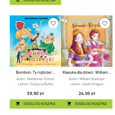

favorite_border
favorite_border
Bombon, Ty rojbrze!...
Klasyka dla dzieci. William...
Autor:
Waldemar Cichoń
Autor:
William Szekspir
Lektor:
Grażyna Bułka
Lektor:
Jacek Dragun
39,90 zł
24,95 zł
DODAJ DO KOSZYKA
DODAJ DO KOSZYKA

