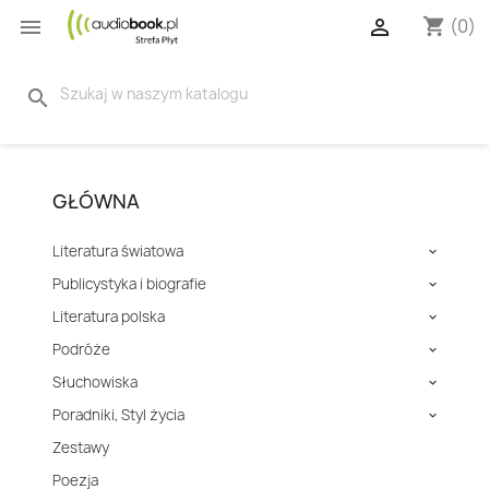


(0)
shopping_cart
search
GŁÓWNA
Literatura światowa

Publicystyka i biografie

Literatura polska

Podróże

Słuchowiska

Poradniki, Styl życia

Zestawy
Poezja