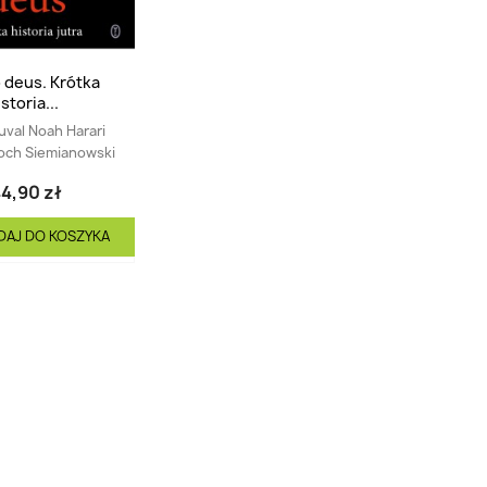
deus. Krótka
istoria...
uval Noah Harari
och Siemianowski
4,90 zł
DAJ DO KOSZYKA