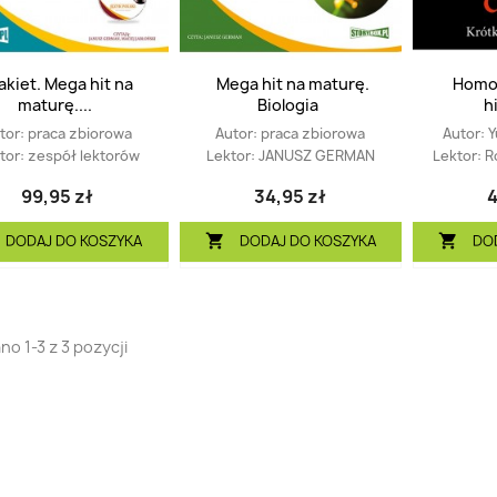
akiet. Mega hit na
Mega hit na maturę.
Homo 
maturę....
Biologia
h
tor:
praca zbiorowa
Autor:
praca zbiorowa
Autor:
Y
tor:
zespół lektorów
Lektor:
JANUSZ GERMAN
Lektor:
R
99,95 zł
34,95 zł
4
DODAJ DO KOSZYKA
DODAJ DO KOSZYKA
DO


o 1-3 z 3 pozycji