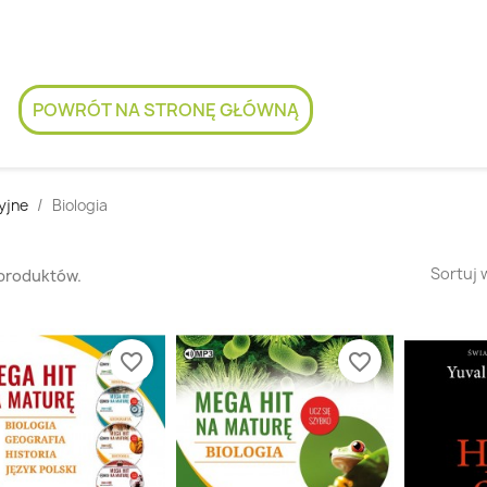
POWRÓT NA STRONĘ GŁÓWNĄ
yjne
Biologia
Sortuj 
 produktów.
favorite_border
favorite_border