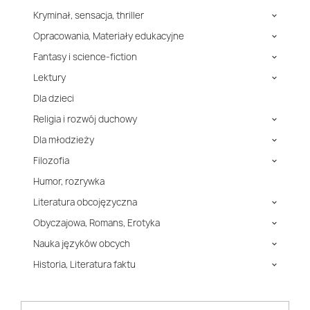
Kryminał, sensacja, thriller

Opracowania, Materiały edukacyjne

Fantasy i science-fiction

Lektury

Dla dzieci
Religia i rozwój duchowy

Dla młodzieży

Filozofia

Humor, rozrywka
Literatura obcojęzyczna

Obyczajowa, Romans, Erotyka

Nauka języków obcych

Historia, Literatura faktu
