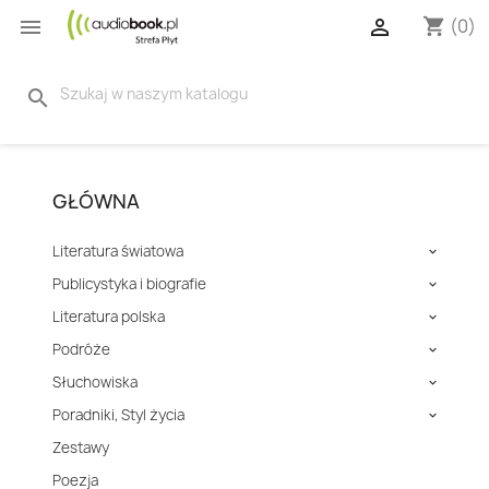


(0)
shopping_cart
search
GŁÓWNA
Literatura światowa

Publicystyka i biografie

Literatura polska

Podróże

Słuchowiska

Poradniki, Styl życia

Zestawy
Poezja