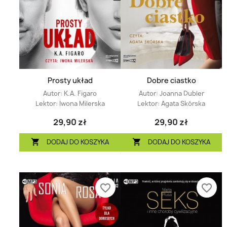
Prosty układ
Dobre ciastko
Autor:
K.A. Figaro
Autor:
Joanna Dubler
Lektor:
Iwona Milerska
Lektor:
Agata Skórska
29,90 zł
29,90 zł
DODAJ DO KOSZYKA
DODAJ DO KOSZYKA


favorite_border
favorite_border