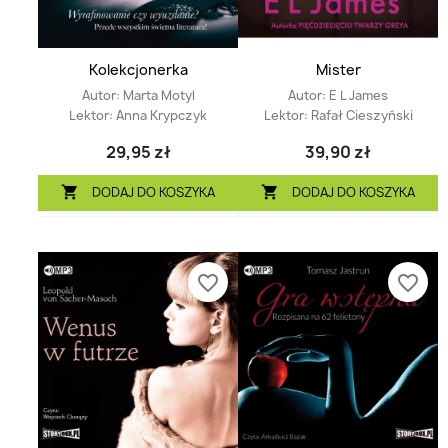
Kolekcjonerka
Mister
Autor:
Marta Motyl
Autor:
E L James
Lektor:
Anna Krypczyk
Lektor:
Rafał Cieszyński
29,95 zł
39,90 zł
DODAJ DO KOSZYKA
DODAJ DO KOSZYKA


favorite_border
favorite_border