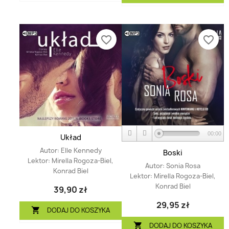
favorite_border
favorite_border
00:00
Układ
Autor:
Elle Kennedy
Boski
Lektor:
Mirella Rogoza-Biel,
Autor:
Sonia Rosa
Konrad Biel
Lektor:
Mirella Rogoza-Biel,
Konrad Biel
39,90 zł
29,95 zł
DODAJ DO KOSZYKA

DODAJ DO KOSZYKA
