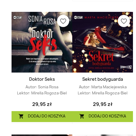
favorite_border
favorite_border
Doktor Seks
Sekret bodyguarda
Autor:
Sonia Rosa
Autor:
Marta Maciejewska
Lektor:
Mirella Rogoza-Biel
Lektor:
Mirella Rogoza-Biel
29,95 zł
29,95 zł
DODAJ DO KOSZYKA
DODAJ DO KOSZYKA

