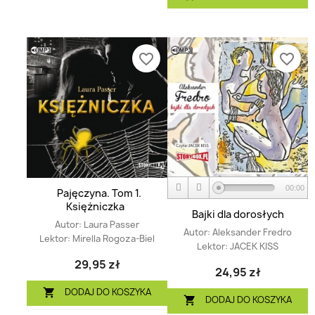
favorite_border
favorite_border
00:00
Pajęczyna. Tom 1.
Księżniczka
Bajki dla dorosłych
Autor:
Laura Passer
Autor:
Aleksander Fredro
Lektor:
Mirella Rogoza-Biel
Lektor:
JACEK KISS
29,95 zł
24,95 zł
DODAJ DO KOSZYKA

DODAJ DO KOSZYKA
