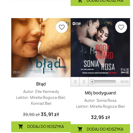
DODAJ DO KOSZYKA

favorite_border
favorite_border
00:00
Błąd
Autor:
Elle Kennedy
Mój bodyguard
Lektor:
Mirella Rogoza-Biel,
Autor:
Sonia Rosa
Konrad Biel
Lektor:
Mirella Rogoza-Biel
35,91 zł
39,90 zł
32,95 zł
DODAJ DO KOSZYKA

DODAJ DO KOSZYKA
