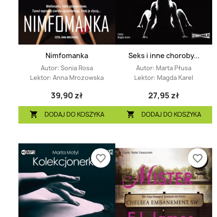
Nimfomanka
Seks i inne choroby...
Autor:
Sonia Rosa
Autor:
Marta Płusa
Lektor:
Anna Mrozowska
Lektor:
Magda Karel
39,90 zł
27,95 zł
DODAJ DO KOSZYKA
DODAJ DO KOSZYKA


favorite_border
favorite_border