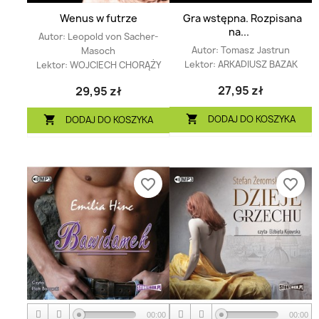
Wenus w futrze
Gra wstępna. Rozpisana
na...
Autor:
Leopold von Sacher-
Autor:
Tomasz Jastrun
Masoch
Lektor:
ARKADIUSZ BAZAK
Lektor:
WOJCIECH CHORĄŻY
27,95 zł
29,95 zł
DODAJ DO KOSZYKA

DODAJ DO KOSZYKA

favorite_border
favorite_border
00:00
00:00