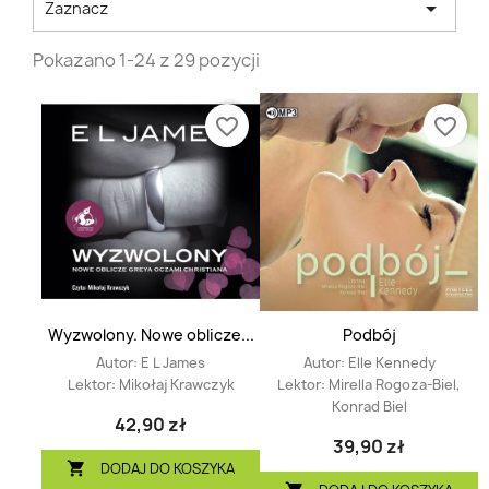

Zaznacz
Pokazano 1-24 z 29 pozycji
favorite_border
favorite_border
Wyzwolony. Nowe oblicze...
Podbój
Autor:
E L James
Autor:
Elle Kennedy
Lektor:
Mikołaj Krawczyk
Lektor:
Mirella Rogoza-Biel,
Konrad Biel
42,90 zł
39,90 zł
DODAJ DO KOSZYKA
