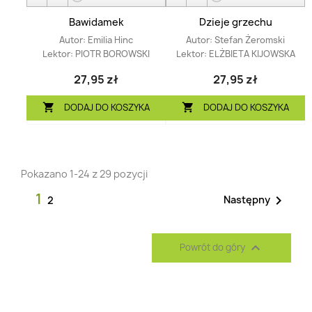
Bawidamek
Dzieje grzechu
Autor:
Emilia Hinc
Autor:
Stefan Żeromski
Lektor:
PIOTR BOROWSKI
Lektor:
ELŻBIETA KIJOWSKA
27,95 zł
27,95 zł
DODAJ DO KOSZYKA
DODAJ DO KOSZYKA


Pokazano 1-24 z 29 pozycji
1

Następny
2

Powrót do góry