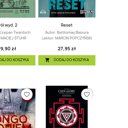
ról wyd. 2
Reset
czepan Twardoch
Autor:
Bartłomiej Basiura
:
MACIEJ STUHR
Lektor:
MARCIN POPCZYŃSKI
9,90 zł
27,95 zł
DAJ DO KOSZYKA
DODAJ DO KOSZYKA

favorite_border
favorite_border