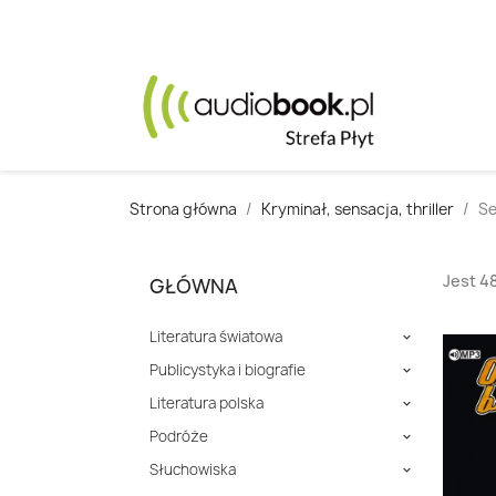
Strona główna
Kryminał, sensacja, thriller
Se
Jest 4
GŁÓWNA
Literatura światowa

Publicystyka i biografie

Literatura polska

Podróże

Słuchowiska
