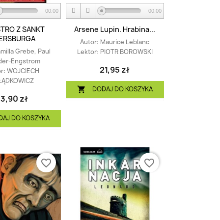
00:00
00:00
TRO Z SANKT
Arsene Lupin. Hrabina...
ERSBURGA
Autor:
Maurice Leblanc
milla Grebe, Paul
Lektor:
PIOTR BOROWSKI
der-Engstrom
21,95 zł
or:
WOJCIECH
ŁĄDKOWICZ
DODAJ DO KOSZYKA

3,90 zł
DAJ DO KOSZYKA
favorite_border
favorite_border