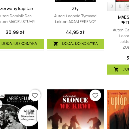
zerwony kapitan
Zły
utor:
Dominik Dan
Autor:
Leopold Tyrmand
MAES
ktor:
MACIEJ STUHR
Lektor:
ADAM FERENCY
PET
Autor:
Ca
30,99 zł
44,95 zł
Lean
Lekt
DODAJ DO KOSZYKA
DODAJ DO KOSZYKA

ŻO
3
DO

favorite_border
favorite_border