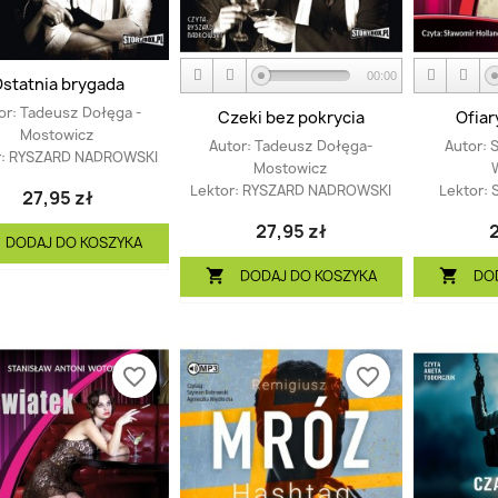
00:00
statnia brygada
or:
Tadeusz Dołęga -
Czeki bez pokrycia
Ofiar
Mostowicz
Autor:
Tadeusz Dołęga-
Autor:
S
r:
RYSZARD NADROWSKI
Mostowicz
Lektor:
RYSZARD NADROWSKI
Lektor:
27,95 zł
27,95 zł
2
DODAJ DO KOSZYKA
DODAJ DO KOSZYKA
DO


favorite_border
favorite_border