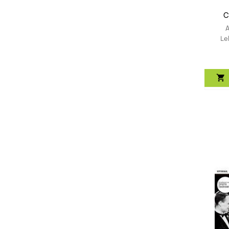
C
A
Le
