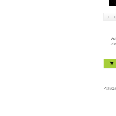
Au
Lek

Pokaza