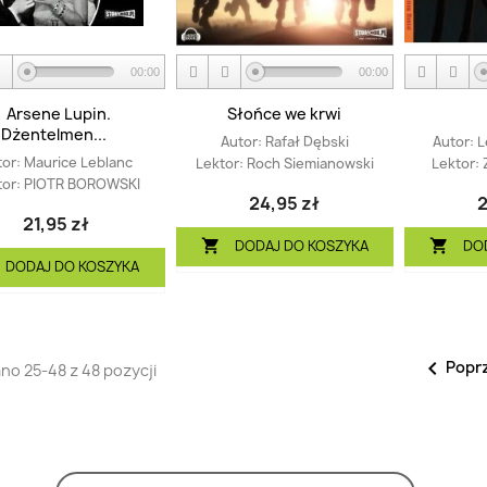
00:00
00:00
Arsene Lupin.
Słońce we krwi
Dżentelmen...
Autor:
Rafał Dębski
Autor:
L
tor:
Maurice Leblanc
Lektor:
Roch Siemianowski
Lektor:
tor:
PIOTR BOROWSKI
24,95 zł
2
21,95 zł
DODAJ DO KOSZYKA
DO


DODAJ DO KOSZYKA

Popr
no 25-48 z 48 pozycji