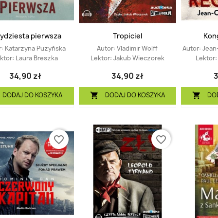
ydziesta pierwsza
Tropiciel
Kon
r:
Katarzyna Puzyńska
Autor:
Vladimir Wolff
Autor:
Jean
ktor:
Laura Breszka
Lektor:
Jakub Wieczorek
Lektor
34,90 zł
34,90 zł
3
DODAJ DO KOSZYKA
DODAJ DO KOSZYKA
DO


favorite_border
favorite_border