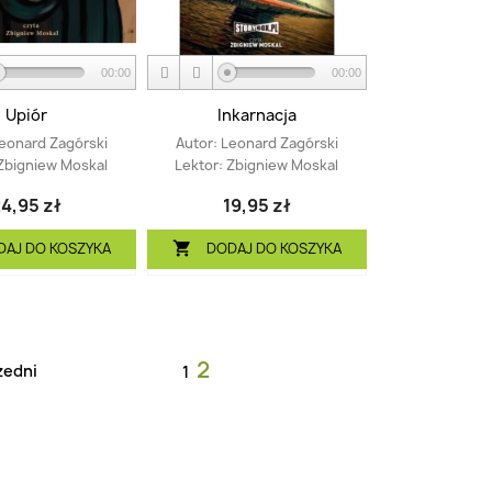
00:00
00:00
Upiór
Inkarnacja
eonard Zagórski
Autor:
Leonard Zagórski
Zbigniew Moskal
Lektor:
Zbigniew Moskal
4,95 zł
19,95 zł
DAJ DO KOSZYKA
DODAJ DO KOSZYKA

2
zedni
1