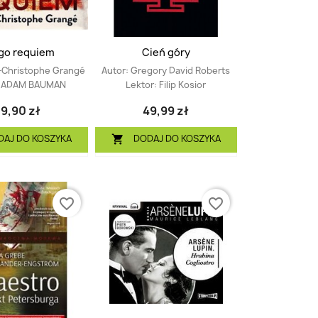
go requiem
Cień góry
-Christophe Grangé
Autor:
Gregory David Roberts
:
ADAM BAUMAN
Lektor:
Filip Kosior
9,90 zł
49,99 zł
DAJ DO KOSZYKA
DODAJ DO KOSZYKA

favorite_border
favorite_border