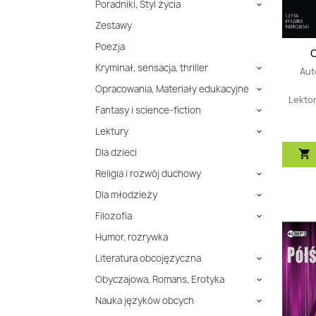
Poradniki, Styl życia

Zestawy
Poezja
O
Kryminał, sensacja, thriller

Aut
Opracowania, Materiały edukacyjne

Lekto
Fantasy i science-fiction

Lektury

Dla dzieci

Religia i rozwój duchowy

Dla młodzieży

Filozofia

Humor, rozrywka
Literatura obcojęzyczna

Obyczajowa, Romans, Erotyka

Nauka języków obcych
