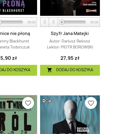
00:00
00:00
nice nie płoną
Szyfr Jana Matejki
enny Blackhurst
Autor:
Dariusz Rekosz
Aneta Todorczuk
Lektor:
PIOTR BOROWSKI
5,90 zł
27,95 zł
DAJ DO KOSZYKA
DODAJ DO KOSZYKA

favorite_border
favorite_border